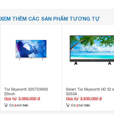
XEM THÊM CÁC SẢN PHẨM TƯƠNG TỰ
Tivi Skyworth 32STD4000
Smart Tivi Skyworth HD 32 i
32inch
32S3A
Giá từ 3.069.000 đ
Giá từ 3.630.000 đ
6
2
Có
nơi bán
Có
nơi bán