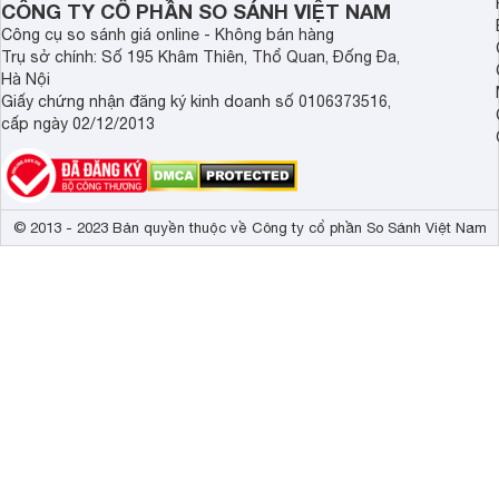
CÔNG TY CỔ PHẦN SO SÁNH VIỆT NAM
Công cụ so sánh giá online - Không bán hàng
Trụ sở chính: Số 195 Khâm Thiên, Thổ Quan, Đống Đa,
Hà Nội
Giấy chứng nhận đăng ký kinh doanh số 0106373516,
cấp ngày 02/12/2013
© 2013 - 2023 Bản quyền thuộc về Công ty cổ phần So Sánh Việt Nam
Ngoài ra, màn hình tivi còn được tích hợp công nghệ chống c
hoặc trong điều kiện ánh sáng mạnh. Điều này đảm bảo trả
mỏi mắt.
Công nghệ bảo vệ mắt tiên tiến