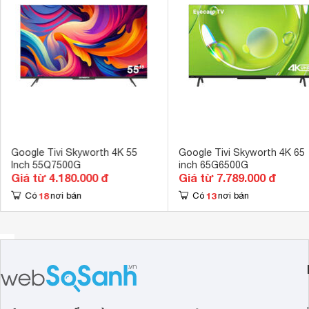
Hệ điều hành, giao diện
Google TV 
Điều khiển bằng giọng nói
Có 
Công nghệ âm thanh
Dolby Audio 
Tổng công suất loa
16W 
Số lượng loa
2 
Kích thước có chân, đặt bàn
54.857.41x36
Google Tivi Skyworth 4K 55
Google Tivi Skyworth 4K 65
Trọng lượng có chân
4 kg
Inch 55Q7500G
inch 65G6500G
Giá từ 4.180.000 đ
Giá từ 7.789.000 đ
18
13
Có
nơi bán
Có
nơi bán