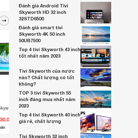
Hãy cùng Websosanh đánh giá chi tiết về
Đánh giá Android Tivi
chiếc tivi này trong bài viết ngay dưới đây
Skyworth HD 32 inch
nhé.
32STD6500
Đánh giá smart tivi
Skyworth 4K 50 inch
50UB7500
Top 4 tivi Skyworth 43 inch
tốt nhất năm 2023
Tivi Skyworth của nước
nào? Chất lượng có tốt
không?
TOP 3 tivi Skyworth 55
inch đáng mua nhất năm
2023
Skyworth HD 32 inch
Smart Tivi Skyworth Full HD 32
Smart
inch 32TB7000
inch 
Top 4 tivi Skyworth 40 inch
630.000 đ
Giá từ 3.190.000 đ
Giá 
giá rẻ, chất lượng
3
bán
Có
nơi bán
Có
Tivi Skyworth 32 inch