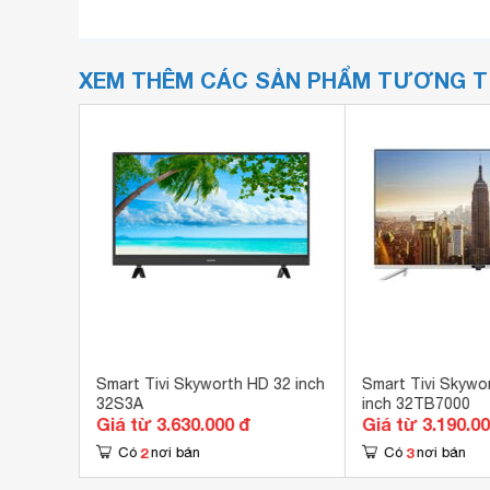
XEM THÊM CÁC SẢN PHẨM TƯƠNG 
l HD 40
Smart Tivi Skyworth HD 32 inch
Smart Tivi Skywor
32S3A
inch 32TB7000
Giá từ 3.630.000 đ
Giá từ 3.190.0
2
3
Có
nơi bán
Có
nơi bán