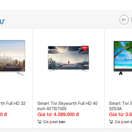
TỰ
th Full HD 32
Smart Tivi Skyworth Full HD 40
Smart Tivi 
inch 40TB7000
32S3A
00 đ
Giá từ 4.389.000 đ
Giá từ 3.
2
2
Có
nơi bán
Có
nơi 