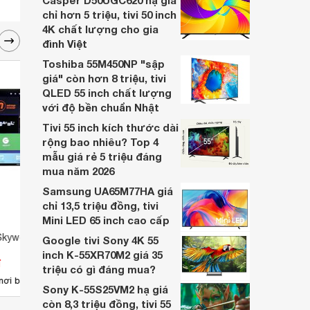
Casper D50UGC620 hạ giá
chỉ hơn 5 triệu, tivi 50 inch
4K chất lượng cho gia
đình Việt
Toshiba 55M450NP "sập
giá" còn hơn 8 triệu, tivi
QLED 55 inch chất lượng
với độ bền chuẩn Nhật
Tivi 55 inch kích thước dài
rộng bao nhiêu? Top 4
mẫu giá rẻ 5 triệu đáng
mua năm 2026
Samsung UA65M77HA giá
chỉ 13,5 triệu đồng, tivi
Mini LED 65 inch cao cấp
Skyworth 43 inch
Tivi LED Skyworth 32 inch
Tivi 
Google tivi Sony 4K 55
32E2A12G
32E2
inch K-55XR70M2 giá 35
đ
Giá từ 0 đ
Giá 
triệu có gì đáng mua?
nơi bán
Chưa có nơi bán
Ch
Sony K-55S25VM2 hạ giá
còn 8,3 triệu đồng, tivi 55