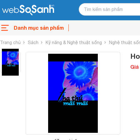
Danh mục sản phẩm
Trang chủ
Sách
Kỹ năng & Nghệ thuật sống
Nghệ thuật số
Ho
Giá 