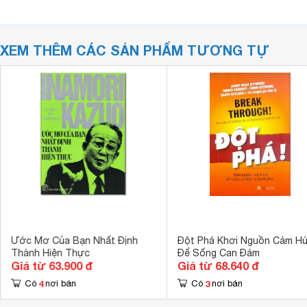
XEM THÊM CÁC SẢN PHẨM TƯƠNG TỰ
Ước Mơ Của Bạn Nhất Định
Đột Phá Khơi Nguồn Cảm H
Thành Hiện Thực
Để Sống Can Đảm
Giá từ 63.900 đ
Giá từ 68.640 đ
4
3
Có
nơi bán
Có
nơi bán