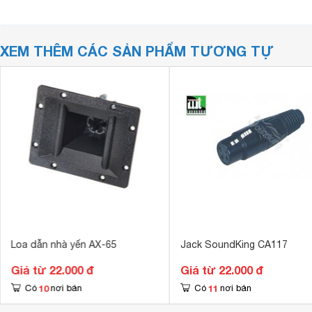
XEM THÊM CÁC SẢN PHẨM TƯƠNG TỰ
Loa dẫn nhà yến AX-65
Jack SoundKing CA117
Giá từ 22.000 đ
Giá từ 22.000 đ
10
11
Có
nơi bán
Có
nơi bán