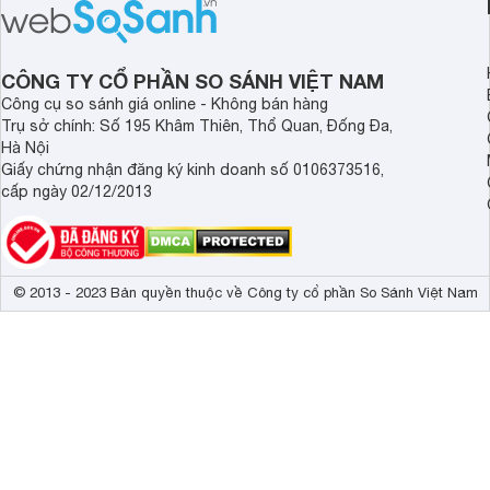
ồn của chiếc tai nghe Xiaomi này có
tiến. Tuy nhiên, thời
đủ sức thuyết phục người dùng?
là một điểm hạn chế 
người dùng.
CÔNG TY CỔ PHẦN SO SÁNH VIỆT NAM
Công cụ so sánh giá online - Không bán hàng
Trụ sở chính: Số 195 Khâm Thiên, Thổ Quan, Đống Đa,
Hà Nội
Giấy chứng nhận đăng ký kinh doanh số 0106373516,
cấp ngày 02/12/2013
© 2013 - 2023 Bản quyền thuộc về Công ty cổ phần So Sánh Việt Nam