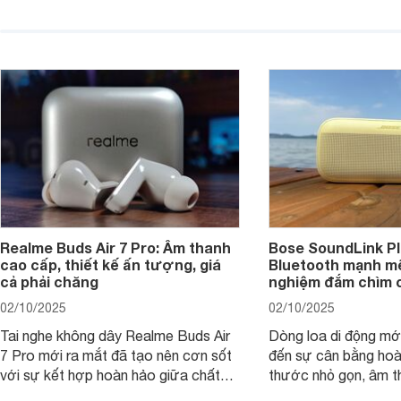
sẽ nhằm giúp người dùng đưa ra lựa
pin ấn tượng vừa sở
chọn phù hợp nhất dựa trên nhu cầu
âm thanh ấn tượng 
và sở thích cá nhân. Cả hai đều là sản
chuyên gia đánh giá 
phẩm chất lượng cao, nhưng hướng
tới đối tượng khách hàng khác nhau.
Realme Buds Air 7 Pro: Âm thanh
Bose SoundLink Pl
cao cấp, thiết kế ấn tượng, giá
Bluetooth mạnh mẽ
cả phải chăng
nghiệm đắm chìm 
02/10/2025
02/10/2025
Tai nghe không dây Realme Buds Air
Dòng loa di động m
7 Pro mới ra mắt đã tạo nên cơn sốt
đến sự cân bằng hoà
với sự kết hợp hoàn hảo giữa chất
thước nhỏ gọn, âm 
lượng âm thanh vượt trội, thiết kế
thời lượng pin ấn tư