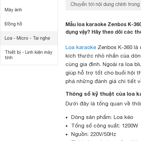
Chuyển tới nội dung chính trong 
Máy ảnh
Mẫu loa karaoke Zenbos K-360
Đồng hồ
dụng vậy? Hãy theo dõi các th
Loa - Micro - Tai nghe
Loa karaoke
Zenbos K-360 là d
Thiết bị - Linh kiện máy
kích thước nhỏ nhắn của dò
tính
cùng gia đình. Ngoài ra loa 
giúp hỗ trợ tốt cho buổi hội 
phá những đánh giá chi tiết 
Thông số kỹ thuật của loa 
Dưới đây là tổng quan về thô
Dòng sản phẩm: Loa kéo
Tổng số công suất: 1200W
Nguồn: 220V/50Hz