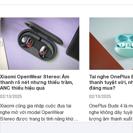
hiện đại và mức giá cực kỳ cạnh
nó có xứng đáng với
tranh, chỉ dưới 2 triệu đồng.
xuất?
Xiaomi OpenWear Stereo: Âm
Tai nghe OnePlus 
thanh rõ nét nhưng thiếu trầm,
thanh tuyệt vời, n
ANC thiếu hiệu quả
đáng mua?
02/10/2025
02/10/2025
Xiaomi cũng gia nhập cuộc đua tai
OnePlus Buds 4 là mộ
nghe mở với model OpenWear
nghe không dây tuyệt
Stereo được trang bị tính năng khử
lượng âm thanh xuất
tiếng ồn chủ động (ANC). Nhưng liệu
nghệ hai driver và h
chất lượng âm thanh và hiệu quả khử
khử tiếng ồn ấn tượng