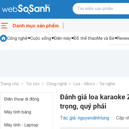
Danh mục sản phẩm
Công nghệ
Cuộc sống
Điện máy
Đồ thể thao
Mẹ và Bé
Revie
Trang chủ
Tin tức
Công nghệ
Loa - Micro - Tai nghe
Đánh giá loa karaoke 
Điện thoại di động
trọng, quý phái
Máy tính bảng
Tác giả: nguyendinhtung
Cập nh
Máy tính - Laptop