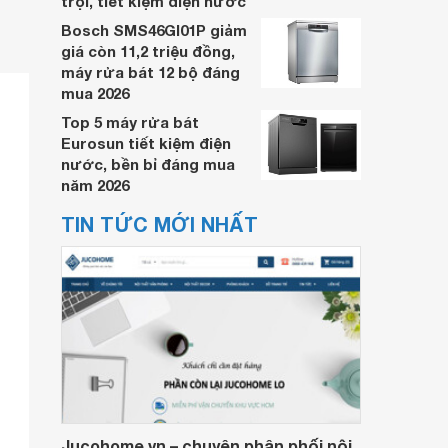
trội, tiết kiệm điện nước
Bosch SMS46GI01P giảm
giá còn 11,2 triệu đồng,
máy rửa bát 12 bộ đáng
mua 2026
Top 5 máy rửa bát
Eurosun tiết kiệm điện
nước, bền bỉ đáng mua
năm 2026
TIN TỨC MỚI NHẤT
Jucohome.vn – chuyên phân phối nội