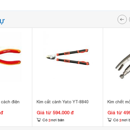
TỰ
 cách điện
Kìm cắt cành Yato YT-8840
Kìm chết m
 đ
Giá từ 594.000 đ
Giá từ 49
3
3
Có
nơi bán
Có
nơi 