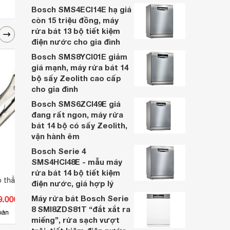
phù hợp với nhu cầu sử dụng của bạn
Bosch SMS4ECI14E hạ giá
nhất? Khám phá ngay 15 sản phẩm sau
còn 15 triệu đồng, máy
đây.
rửa bát 13 bộ tiết kiệm
điện nước cho gia đình
Bosch SMS8YCI01E giảm
giá mạnh, máy rửa bát 14
bộ sấy Zeolith cao cấp
cho gia đình
Bosch SMS6ZCI49E giá
đang rất ngon, máy rửa
bát 14 bộ có sấy Zeolith,
vận hành êm
Bosch Serie 4
SMS4HCI48E - mẫu máy
rửa bát 14 bộ tiết kiệm
ỏ thẳng KTC 250R
Kìm chết chữ C Irwin T20EL4,
Kìm đ
điện nước, giá hợp lý
11"
W014
Máy rửa bát Bosch Serie
9.000 đ
Giá từ 409.200 đ
Giá 
8 SMI8ZDS81T “đắt xắt ra
7
bán
Có
nơi bán
Ch
miếng”, rửa sạch vượt