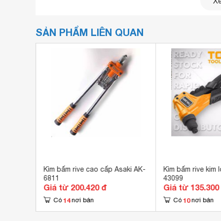
Xe
SẢN PHẨM LIÊN QUAN
0065
Kìm bấm rive cao cấp Asaki AK-
Kìm bấm rive kim l
6811
43099
Giá từ 200.420 đ
Giá từ 135.300
14
10
Có
nơi bán
Có
nơi bán