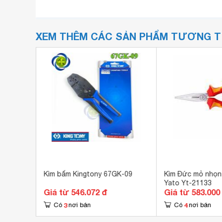
XEM THÊM CÁC SẢN PHẨM TƯƠNG 
x 74 02
Kìm bấm Kingtony 67GK-09
Kìm Đức mỏ nhọn
Yato Yt-21133
Giá từ 546.072 đ
Giá từ 583.000
3
4
Có
nơi bán
Có
nơi bán