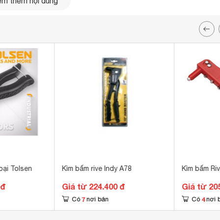
m thêm nội dung
oại Tolsen
Kìm bấm rive Indy A78
Kìm bấm Riv
 đ
Giá từ 224.400 đ
Giá từ 20
7
4
Có
nơi bán
Có
nơi 