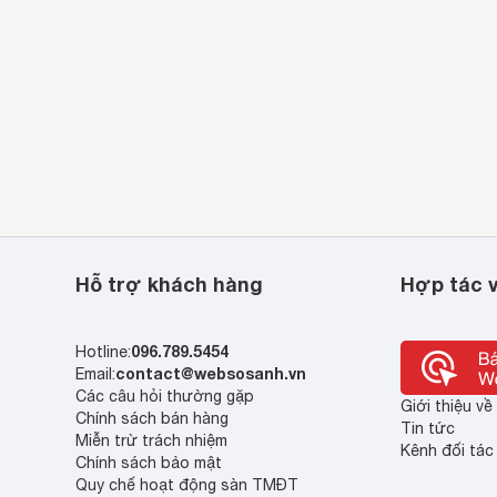
 lượng cao, kìm có khả năng chống gỉ sét, không bị oxy hóa,
i môi trường ẩm ướt.
các kích cỡ khác nhau, đáp ứng đa dạng nhu cầu công việc từ
ại sự an toàn và thoải mái tối đa khi thao tác, hạn chế tình
c ngành cơ khí, điện tử và cả sửa chữa đồ dùng gia đình.
Hỗ trợ khách hàng
Hợp tác v
096.789.5454
Hotline:
contact@websosanh.vn
Email:
Các câu hỏi thường gặp
Giới thiệu v
Chính sách bán hàng
Tin tức
Miễn trừ trách nhiệm
Kênh đối tác
Chính sách bảo mật
Quy chế hoạt động sàn TMĐT