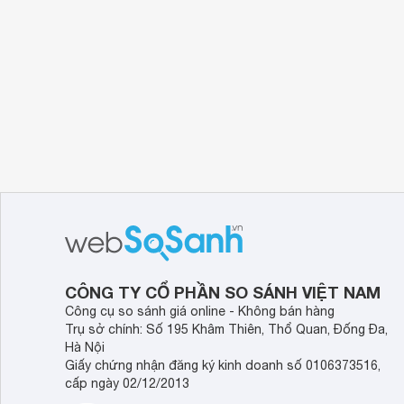
Ưu điểm nổi bật
Chất liệu bền bỉ:
được làm từ thép hợp kim chất
đảm bảo tuổi thọ lâu dài ngay cả khi tiếp xúc vớ
Thiết kế đa năng:
Tích hợp 4 đầu mũi bấm với 
bấm rive đến rút đinh.
Tay cầm tiện lợi:
Lớp bọc nhựa chống trơn mang l
trạng trượt tay.
Ứng dụng linh hoạt:
thích hợp sử dụng trong cá
CÔNG TY CỔ PHẦN SO SÁNH VIỆT NAM
Công cụ so sánh giá online - Không bán hàng
Trụ sở chính: Số 195 Khâm Thiên, Thổ Quan, Đống Đa,
Hà Nội
Giấy chứng nhận đăng ký kinh doanh số 0106373516,
cấp ngày 02/12/2013