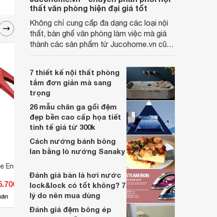
thất văn phòng hiện đại giá tốt
Không chỉ cung cấp đa dạng các loại nội
thất, bàn ghế văn phòng làm việc mà giá
thành các sản phẩm từ Jucohome.vn cũng
luôn tốt nhất cho người sử dụng.
7 thiết kế nội thất phòng
tắm đơn giản mà sang
trọng
26 mẫu chăn ga gối đệm
đẹp bền cao cấp họa tiết
tinh tế giá từ 300k
Cách nướng bánh bông
lan bằng lò nướng Sanaky
e Endura E7922, 10"
Kìm bấm Tolsen 10056
Kềm 
Đánh giá bàn là hơi nước
8820
5.700 đ
Giá từ 120.000 đ
Giá 
lock&lock có tốt không? 7
lý do nên mua dùng
9
bán
Có
nơi bán
Có
Đánh giá đệm bông ép