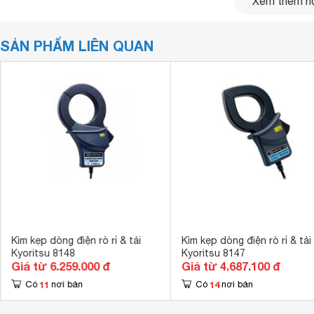
Xem thêm nộ
SẢN PHẨM LIÊN QUAN
Kìm kẹp dòng điện rò rỉ & tải
Kìm kẹp dòng điện rò rỉ & tải
Kyoritsu 8148
Kyoritsu 8147
Giá từ 6.259.000 đ
Giá từ 4.687.100 đ
11
14
Có
nơi bán
Có
nơi bán