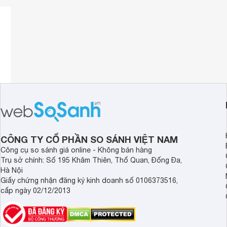
Kìm kẹp dòng rò (Ø24mm, AC 30A) Kyoritsu 8146 là kìm cả
rò rỉ Kyoritsu 5010 và 5020. Nó còn sử dụng cho máy phân
dụng để đo công suất. Kẹp cảm biến rò rỉ Kyoritsu 8146 kiể
Kìm kẹp dòng rò Kyoritsu 8146 hoạt động ở dải nhiệt từ 0~
trong vòng 5 giây.
CÔNG TY CỔ PHẦN SO SÁNH VIỆT NAM
Công cụ so sánh giá online - Không bán hàng
Trụ sở chính: Số 195 Khâm Thiên, Thổ Quan, Đống Đa,
Hà Nội
Giấy chứng nhận đăng ký kinh doanh số 0106373516,
cấp ngày 02/12/2013