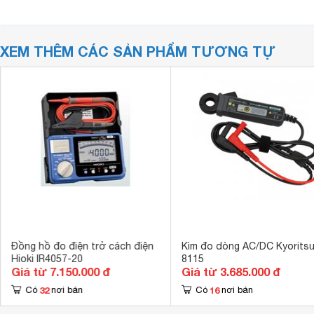
XEM THÊM CÁC SẢN PHẨM TƯƠNG TỰ
Đồng hồ đo điện trở cách điện
Kìm đo dòng AC/DC Kyorits
Hioki IR4057-20
8115
Giá từ 7.150.000 đ
Giá từ 3.685.000 đ
32
16
Có
nơi bán
Có
nơi bán