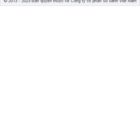
© 2013 - 2023 Bản quyền thuộc về Công ty cổ phần So Sánh Việt Nam