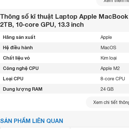
Xem thêm nộ
Thông số kĩ thuật Laptop Apple MacBook
2TB, 10‑core GPU, 13.3 inch
Hãng sản xuất
Apple 
Hệ điều hành
MacOS 
Chất liệu vỏ
Kim loại 
Công nghệ CPU
Apple M2 
Loại CPU
8‑core CPU 
Dung lượng RAM
24 GB
Loại ổ cứng
SSD 
Xem chi tiết thông
Dung lượng ổ cứng
2TB 
SẢN PHẨM LIÊN QUAN
Kích thước
13.3 inch