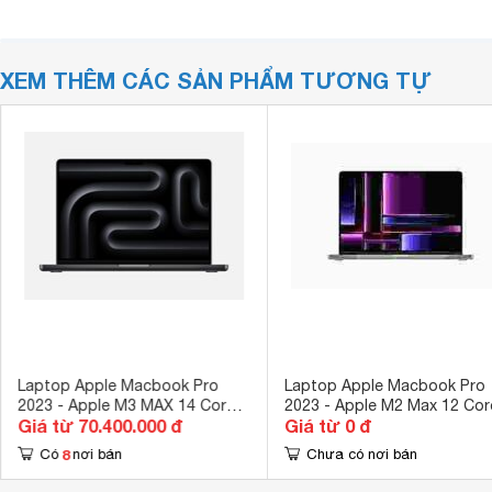
XEM THÊM CÁC SẢN PHẨM TƯƠNG TỰ
Laptop Apple Macbook Pro
Laptop Apple Macbook Pro
2023 - Apple M3 MAX 14 Core,
2023 - Apple M2 Max 12 Cor
Giá từ 70.400.000 đ
Giá từ 0 đ
36GB RAM, SSD 512GB, GPU
32GB RAM, SSD 512GB, 30
30 Core, 16 inch
Core GPU, 16 inch
8
Có
nơi bán
Chưa có nơi bán