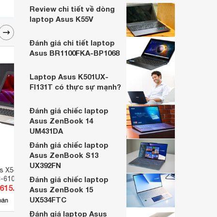
sang trọng, độ hoàn thiện cao cùng cấu
Review chi tiết về dòng
hình mạnh mẽ, chiếc laptop này có trọng
laptop Asus K55V
lượng siêu nhẹ và giá thành hợp lý, mang
lại trải nghiệm tốt.
Đánh giá chi tiết laptop
Asus BR1100FKA-BP1068
Laptop Asus K501UX-
FI131T có thực sự mạnh?
Đánh giá chiếc laptop
Asus ZenBook 14
UM431DA
Đánh giá chiếc laptop
Asus ZenBook S13
UX392FN
s X541UA-XX272T -
Laptop Asus D409DA-EK095T -
Lapto
i3-6100U, 4GB RAM,
Đánh giá chiếc laptop
AMD Ryzen 3-3200U, 4GB RAM,
B1402
.615.000 đ
Giá từ 10.989.000 đ
Giá 
ntel HD Graphics
HDD 1TB, Radeon Vega 3
i3-12
Asus ZenBook 15
ch
Graphics, 14 inch
256GB,
UX534FTC
1
bán
Có
nơi bán
Có
inch
Đánh giá laptop Asus