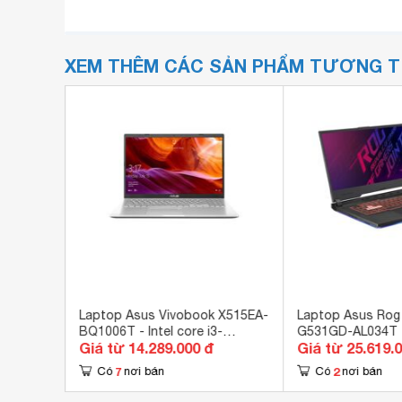
XEM THÊM CÁC SẢN PHẨM TƯƠNG 
XX765D
Laptop Asus Vivobook X515EA-
Laptop Asus Rog 
.7GHz,
BQ1006T - Intel core i3-
G531GD-AL034T - 
Giá từ 14.289.000 đ
Giá từ 25.619.
15.6
1115G4, 4GB RAM, SSD 512GB,
9750H, 8GB RAM,
Intel UHD Graphics, 15.6 inch
Nvidia GeForce 
7
2
Có
nơi bán
Có
nơi bán
GDDR5, 15.6 inch