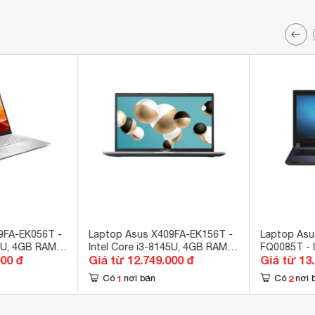
9FA-EK056T -
Laptop Asus X409FA-EK156T -
Laptop Asu
5U, 4GB RAM,
Intel Core i3-8145U, 4GB RAM,
FQ0085T - I
000 đ
Giá từ 12.749.000 đ
Giá từ 13
HD Graphics
HDD 1TB, Intel UHD Graphics
4GB RAM, H
620, 14 inch
UHD Graphi
1
2
Có
nơi bán
Có
nơi 