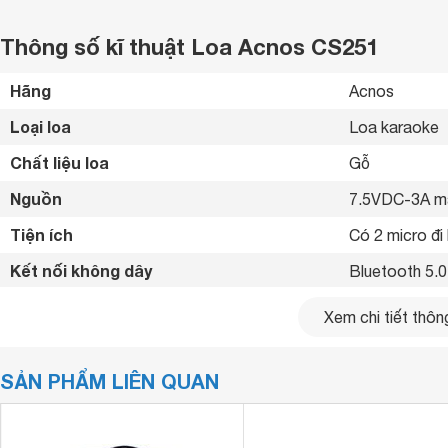
Thông số kĩ thuật Loa Acnos CS251
Hãng
Acnos 
Loại loa
Loa karaoke 
Chất liệu loa
Gỗ 
Nguồn
7.5VDC-3A m
Tiện ích
Có 2 micro đi
Kết nối không dây
Bluetooth 5.0
Kết nối khác
USB MP3, GUI
Xem chi tiết thông
Kích thước loa Sub/Bass
250 mm
SẢN PHẨM LIÊN QUAN