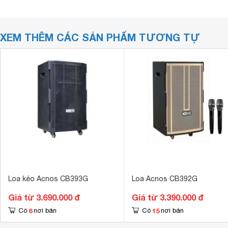
XEM THÊM CÁC SẢN PHẨM TƯƠNG TỰ
Loa kéo Acnos CB393G
Loa Acnos CB392G
Giá từ 3.690.000 đ
Giá từ 3.390.000 đ
6
15
Có
nơi bán
Có
nơi bán