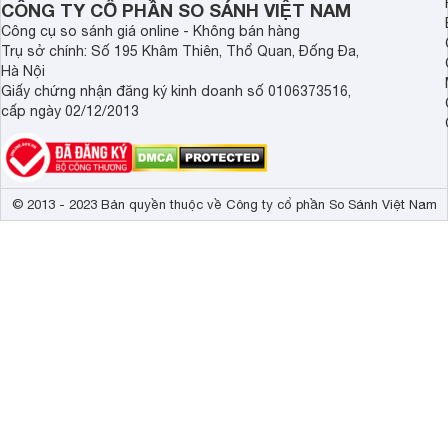
CÔNG TY CỔ PHẦN SO SÁNH VIỆT NAM
Công cụ so sánh giá online - Không bán hàng
Trụ sở chính: Số 195 Khâm Thiên, Thổ Quan, Đống Đa,
Hà Nội
Giấy chứng nhận đăng ký kinh doanh số 0106373516,
cấp ngày 02/12/2013
© 2013 - 2023 Bản quyền thuộc về Công ty cổ phần So Sánh Việt Nam
Sản phẩm làm từ chất liệu gỗ bọc da, mặt trước là lớp lướ
Các nút chức năng được chế tác theo lối vặn tròn và tích 
điều chỉnh các thông số âm thanh. Đặc biệt, các dòng loa 
tiện dụng. Quai của loa cũng được gắn vào mặt trên và co