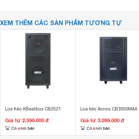
XEM THÊM CÁC SẢN PHẨM TƯƠNG TỰ
Loa Kéo KBeatbox CB2521
Loa kéo Acnos CB3050MAX
Giá từ 2.590.000 đ
Giá từ 3.099.000 đ
4
6
Có
nơi bán
Có
nơi bán