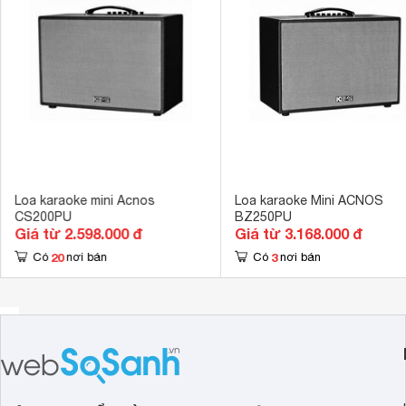
Kết nối khác
USB 
Kích thước loa chính
480 x 400 x 
Khối lượng loa chính
8 kg
Kích thước loa Sub/Bass
250 mm
Tổng số loa bass
1 loa
Tổng số loa Treble
2 loa
Loa karaoke mini Acnos
Loa karaoke Mini ACNOS
CS200PU
BZ250PU
Giá từ 2.598.000 đ
Giá từ 3.168.000 đ
20
3
Có
nơi bán
Có
nơi bán