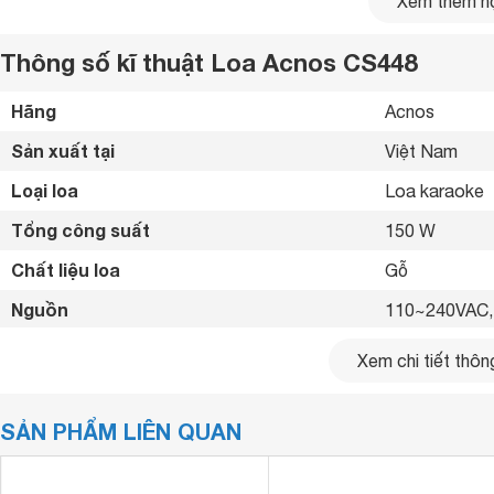
Xem thêm nộ
Thông số kĩ thuật Loa Acnos CS448
Hãng
Acnos 
Sản xuất tại
Việt Nam 
Loại loa
Loa karaoke 
Tổng công suất
150 W
Chất liệu loa
Gỗ 
Nguồn
110~240VAC,
Pin
12.8V-6Ah (76
Xem chi tiết thông
Tiện ích
Có 2 micro đi
SẢN PHẨM LIÊN QUAN
Kết nối không dây
Bluetooth 5.0
Kết nối khác
MP3, USB, OP