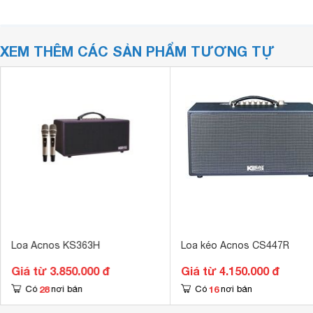
XEM THÊM CÁC SẢN PHẨM TƯƠNG TỰ
Loa Acnos KS363H
Loa kéo Acnos CS447R
Giá từ 3.850.000 đ
Giá từ 4.150.000 đ
28
16
Có
nơi bán
Có
nơi bán