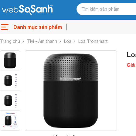
Danh mục sản phẩm
Trang chủ
Tivi - Âm thanh
Loa
Loa Tronsmart
Lo
Giá 