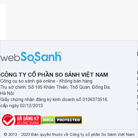
nhận được âm bass cực hay ngay cả ở mức âm lượng thấ
Chức năng TWS
Sản phẩm hỗ trợ TWS ghép đôi cho phép bạn kết nối 2 loa 
thưởng thức âm nhạc với âm thanh vòm đỉnh cao.
Tiện ích
Bảng điều khiển cảm ứng ánh sáng vô cùng thuận tiện, giúp 
còn hỗ trợ giọng nói, truy cập Siri, Google để kiểm tra lịch
chỉ bằng một cú chạm đơn giản.
CÔNG TY CỔ PHẦN SO SÁNH VIỆT NAM
Công cụ so sánh giá online - Không bán hàng
Trụ sở chính: Số 195 Khâm Thiên, Thổ Quan, Đống Đa,
Hà Nội
Giấy chứng nhận đăng ký kinh doanh số 0106373516,
cấp ngày 02/12/2013
© 2013 - 2023 Bản quyền thuộc về Công ty cổ phần So Sánh Việt Nam