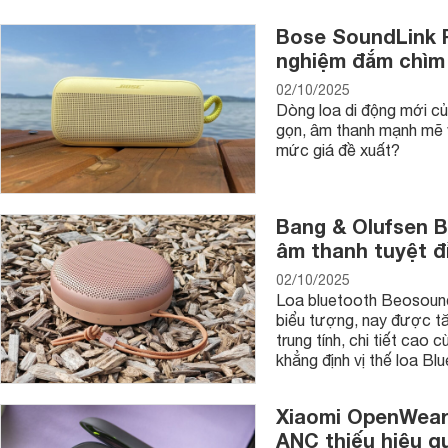
Bose SoundLink P
nghiệm đắm chìm
02/10/2025
Dòng loa di động mới c
gọn, âm thanh mạnh mẽ v
mức giá đề xuất?
Bang & Olufsen B
âm thanh tuyệt đ
02/10/2025
Loa bluetooth Beosound
biểu tượng, nay được t
trung tính, chi tiết cao
khẳng định vị thế loa Bl
Xiaomi OpenWear 
ANC thiếu hiệu q