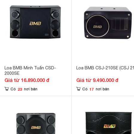
Loa BMB Minh Tuấn CSD-
Loa BMB CSJ-210SE (CSJ 21
2000SE
Giá từ 16.890.000 đ
Giá từ 9.490.000 đ
23
17
Có
nơi bán
Có
nơi bán