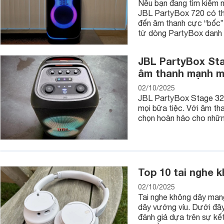
Nếu bạn đang tìm kiếm m
JBL PartyBox 720 có th
đến âm thanh cực “bốc” 
từ dòng PartyBox danh 
JBL PartyBox Sta
âm thanh mạnh mẽ
02/10/2025
JBL PartyBox Stage 320 
mọi bữa tiệc. Với âm tha
chọn hoàn hảo cho nhữn
Top 10 tai nghe 
02/10/2025
Tai nghe không dây mang 
dây vướng víu. Dưới đây
đánh giá dựa trên sự kế