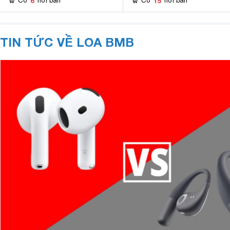
6
15
Có
nơi bán
Có
nơi bán
TIN TỨC VỀ LOA BMB