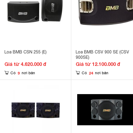
Loa BMB CSN 255 (E)
Loa BMB CSV 900 SE (CSV
900SE)
Giá từ 4.620.000 đ
Giá từ 12.100.000 đ
9
24
Có
nơi bán
Có
nơi bán