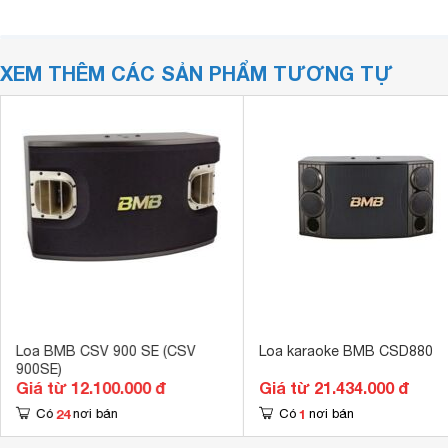
XEM THÊM CÁC SẢN PHẨM TƯƠNG TỰ
Loa BMB CSV 900 SE (CSV
Loa karaoke BMB CSD880
900SE)
Giá từ 12.100.000 đ
Giá từ 21.434.000 đ
24
1
Có
nơi bán
Có
nơi bán