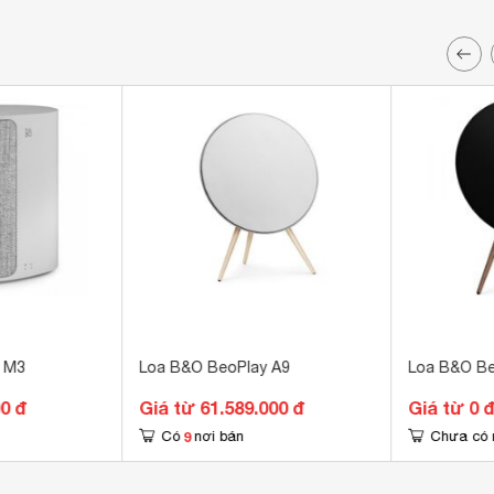
 M3
Loa B&O BeoPlay A9
Loa B&O Be
00 đ
Giá từ 61.589.000 đ
Giá từ 0 
9
Có
nơi bán
Chưa có 