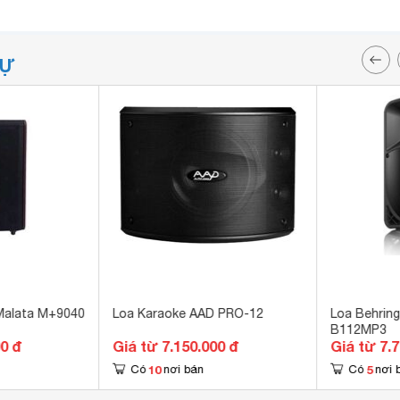
TỰ
Malata M+9040
Loa Karaoke AAD PRO-12
Loa Behring
B112MP3
00 đ
Giá từ 7.150.000 đ
Giá từ 7.
10
5
Có
nơi bán
Có
nơi 