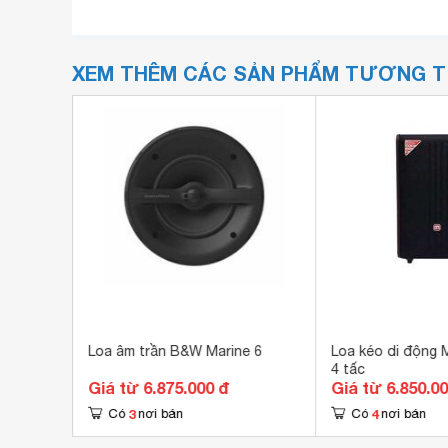
XEM THÊM CÁC SẢN PHẨM TƯƠNG 
Loa âm trần B&W Marine 6
Loa kéo di động 
4 tấc
Giá từ 6.875.000 đ
Giá từ 6.850.0
3
4
Có
nơi bán
Có
nơi bán