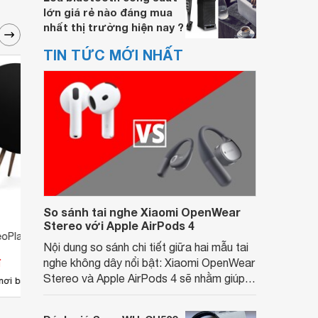
lớn giá rẻ nào đáng mua
nhất thị trường hiện nay ?
TIN TỨC MỚI NHẤT
So sánh tai nghe Xiaomi OpenWear
Stereo với Apple AirPods 4
oPlay A9 MKII
Loa Bang & Olufsen (B&O)
Loa d
Nội dung so sánh chi tiết giữa hai mẫu tai
BeoPlay A8
đ
Giá từ 37.950.000 đ
Giá 
nghe không dây nổi bật: Xiaomi OpenWear
Stereo và Apple AirPods 4 sẽ nhằm giúp
1
nơi bán
Có
nơi bán
Có
người dùng đưa ra lựa chọn phù hợp nhất
dựa trên nhu cầu và sở thích cá nhân. Cả