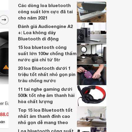
Audioengine A2+ Wireless có thực sự
Các dòng loa bluetooth
chất lượng?
công suất lớn cực đã tai
cho năm 2021
Đánh giá Audioengine A2
+: Loa không dây
Bluetooth di động
15 loa bluetooth công
suất lớn 100w chống thấm
nước giá chỉ từ 5tr
20 loa Bluetooth dưới 1
triệu tốt nhất nhỏ gọn pin
trâu chống nước
11 tai nghe gaming dưới
500k tốt nhẹ âm thanh hài
hòa chất lượng
er Eurolive
Loa kéo Dalton TS-15G1000N
Loa k
Top 15 loa Bluetooth tốt
788.000 đ
Giá từ 10.290.000 đ
Giá 
nhất âm thanh đỉnh cao
3
bán
nhỏ gọn dễ mang theo
Có
nơi bán
Có
Loa bluetooth công suất