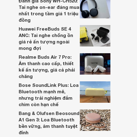
Đánh giá Sony WH-CH520:
hai đều là sản phẩm chất lượng cao,
Tai nghe on-ear đáng mua
nhưng hướng tới đối tượng khách hàng
nhất trong tầm giá 1 triệu
khác nhau.
đồng
Huawei FreeBuds SE 4
ANC: Tai nghe chống ồn
giá rẻ ấn tượng ngoài
mong đợi
Realme Buds Air 7 Pro:
Âm thanh cao cấp, thiết
kế ấn tượng, giá cả phải
chăng
Bose SoundLink Plus: Loa
Bluetooth mạnh mẽ,
nhưng trải nghiệm đắm
chìm còn hạn chế
Bang & Olufsen Beosound
A1 Gen 3: Loa Bluetooth
bền vững, âm thanh tuyệt
đỉnh