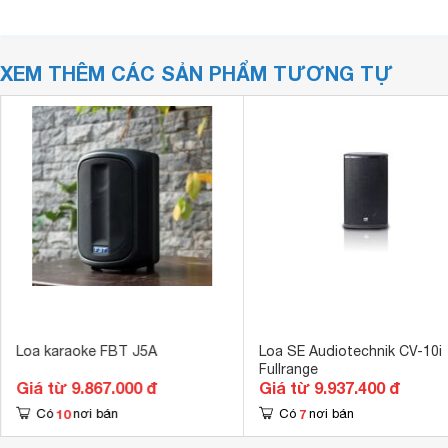
XEM THÊM CÁC SẢN PHẨM TƯƠNG TỰ
Loa karaoke FBT J5A
Loa SE Audiotechnik CV-10i
Fullrange
Giá từ 9.867.000 đ
Giá từ 9.937.400 đ
10
7
Có
nơi bán
Có
nơi bán