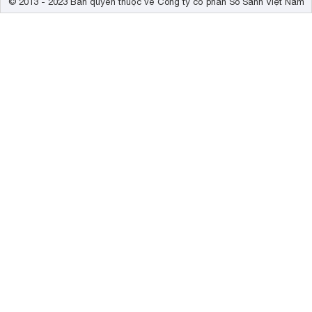
© 2013 - 2023 Bản quyền thuộc về Công ty cổ phần So Sánh Việt Nam