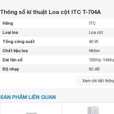
Thông số kĩ thuật Loa cột ITC T-704A
Hãng
ITC 
Loại loa
Loa cột 
Tổng công suất
40 W
Chất liệu loa
Nhôm 
Dải tần số
100Hz-14Khz
Độ nhạy
92 dB
Tiện ích
Chống nước I
Xem chi tiết thông
Kích thước loa chính
105 x 75 x 6
SẢN PHẨM LIÊN QUAN
Khối lượng loa chính
3.7 kg