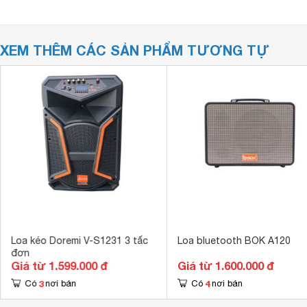
XEM THÊM CÁC SẢN PHẨM TƯƠNG TỰ
Loa kéo Doremi V-S1231 3 tấc
Loa bluetooth BOK A120
đơn
Giá từ 1.599.000 đ
Giá từ 1.600.000 đ
3
4
Có
nơi bán
Có
nơi bán