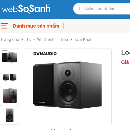
Danh mục sản phẩm
Trang chủ
Tivi - Âm thanh
Loa
Loa Khác
Lo
Giá 