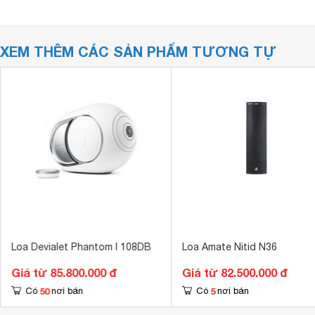
XEM THÊM CÁC SẢN PHẨM TƯƠNG TỰ
Loa Devialet Phantom I 108DB
Loa Amate Nitid N36
Giá từ 85.800.000 đ
Giá từ 82.500.000 đ
50
5
Có
nơi bán
Có
nơi bán