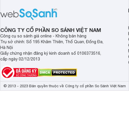
tiếng ồn chủ động (ANC). Nhưng liệu
nghệ hai driver và h
chất lượng âm thanh và hiệu quả khử
khử tiếng ồn ấn tượng
ồn của chiếc tai nghe Xiaomi này có
tiến. Tuy nhiên, thời
đủ sức thuyết phục người dùng?
là một điểm hạn chế 
người dùng.
CÔNG TY CỔ PHẦN SO SÁNH VIỆT NAM
Công cụ so sánh giá online - Không bán hàng
Trụ sở chính: Số 195 Khâm Thiên, Thổ Quan, Đống Đa,
Hà Nội
Giấy chứng nhận đăng ký kinh doanh số 0106373516,
cấp ngày 02/12/2013
© 2013 - 2023 Bản quyền thuộc về Công ty cổ phần So Sánh Việt Nam