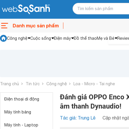
Danh mục sản phẩm
Công nghệ
Cuộc sống
Điện máy
Đồ thể thao
Mẹ và Bé
Revie
Trang chủ
Tin tức
Công nghệ
Loa - Micro - Tai nghe
Đánh giá OPPO Enco X
Điện thoại di động
âm thanh Dynaudio!
Máy tính bảng
Tác giả: Trung Lê
Cập nhật ngà
Máy tính - Laptop