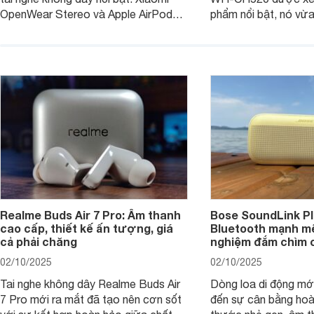
OpenWear Stereo và Apple AirPods 4
phẩm nổi bật, nó vừa
sẽ nhằm giúp người dùng đưa ra lựa
pin ấn tượng vừa sở
chọn phù hợp nhất dựa trên nhu cầu
âm thanh ấn tượng 
và sở thích cá nhân. Cả hai đều là sản
chuyên gia đánh giá 
phẩm chất lượng cao, nhưng hướng
tới đối tượng khách hàng khác nhau.
Realme Buds Air 7 Pro: Âm thanh
Bose SoundLink Pl
cao cấp, thiết kế ấn tượng, giá
Bluetooth mạnh mẽ
cả phải chăng
nghiệm đắm chìm 
02/10/2025
02/10/2025
Tai nghe không dây Realme Buds Air
Dòng loa di động m
7 Pro mới ra mắt đã tạo nên cơn sốt
đến sự cân bằng hoà