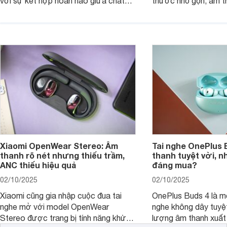
với sự kết hợp hoàn hảo giữa chất
thước nhỏ gọn, âm 
lượng âm thanh vượt trội, thiết kế
thời lượng pin ấn tư
hiện đại và mức giá cực kỳ cạnh
nó có xứng đáng với
tranh, chỉ dưới 2 triệu đồng.
xuất?
Xiaomi OpenWear Stereo: Âm
Tai nghe OnePlus 
thanh rõ nét nhưng thiếu trầm,
thanh tuyệt vời, n
ANC thiếu hiệu quả
đáng mua?
02/10/2025
02/10/2025
Xiaomi cũng gia nhập cuộc đua tai
OnePlus Buds 4 là mộ
nghe mở với model OpenWear
nghe không dây tuyệt
Stereo được trang bị tính năng khử
lượng âm thanh xuất