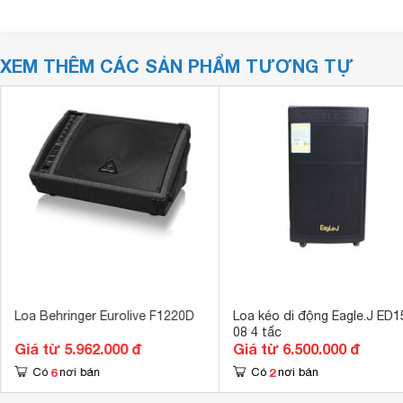
XEM THÊM CÁC SẢN PHẨM TƯƠNG TỰ
Loa Behringer Eurolive F1220D
Loa kéo di động Eagle.J ED1
08 4 tấc
Giá từ 5.962.000 đ
Giá từ 6.500.000 đ
6
2
Có
nơi bán
Có
nơi bán