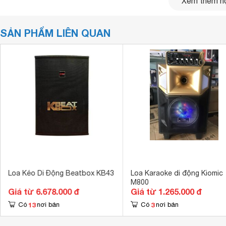
Xem thêm nộ
SẢN PHẨM LIÊN QUAN
Loa Kéo Di Động Beatbox KB43
Loa Karaoke di động Kiomic
M800
Giá từ 6.678.000 đ
Giá từ 1.265.000 đ
13
3
Có
nơi bán
Có
nơi bán