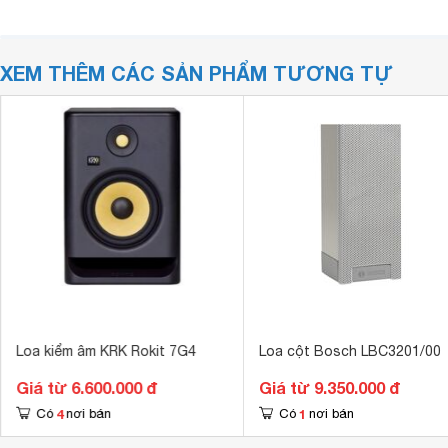
XEM THÊM CÁC SẢN PHẨM TƯƠNG TỰ
Loa kiểm âm KRK Rokit 7G4
Loa cột Bosch LBC3201/00
Giá từ 6.600.000 đ
Giá từ 9.350.000 đ
4
1
Có
nơi bán
Có
nơi bán