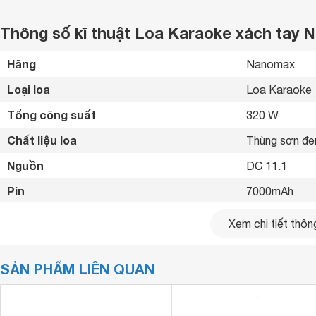
Thông số kĩ thuật Loa Karaoke xách tay 
Hãng
Nanomax 
Loại loa
Loa Karaoke 
Tổng công suất
320 W
Chất liệu loa
Thùng sơn đe
Nguồn
DC 11.1 
Pin
7000mAh 
Thời gian sử dụng
3 ~ 7 tiếng 
Xem chi tiết thông
Thời gian sạc
3 ~ 8 tiếng 
SẢN PHẨM LIÊN QUAN
Tiện ích
Có micro đi k
Kết nối không dây
Bluetooth 5.0