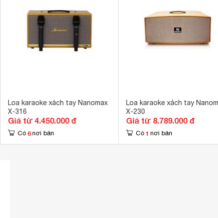
Kết nối khác
Jack 6.5 
Kích thước loa Sub/Bass
160 mm
Tổng số loa bass
2 loa
Kích thước loa Treble
100 mm
Tổng số loa Treble
2 loa
Loa karaoke xách tay Nanomax
Loa karaoke xách tay Nano
X-316
X-230
Giá từ 4.450.000 đ
Giá từ 8.789.000 đ
6
1
Có
nơi bán
Có
nơi bán