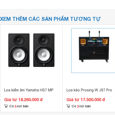
XEM THÊM CÁC SẢN PHẨM TƯƠNG TỰ
Loa kiểm âm Yamaha HS7 MP
Loa kéo Prosing W J97 Pro
Giá từ 18.260.000 đ
Giá từ 17.500.000 đ
5
3
Có
nơi bán
Có
nơi bán