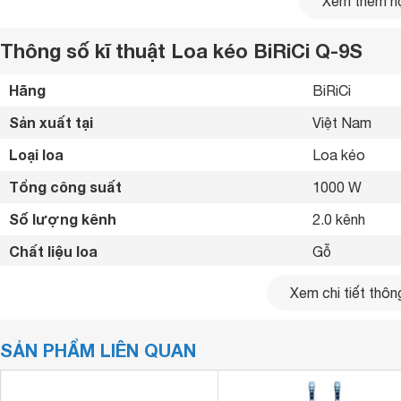
Xem thêm nộ
Thông số kĩ thuật Loa kéo BiRiCi Q-9S
Hãng
BiRiCi 
Sản xuất tại
Việt Nam 
Loại loa
Loa kéo 
Tổng công suất
1000 W
Số lượng kênh
2.0 kênh
Chất liệu loa
Gỗ 
- Tắt/mở hiệu
Xem chi tiết thông
Loa Kéo
BIRICI Q-9S có thiết kế mạnh mẽ và bền bỉ
Phím điều khiển
- Điều chỉnh nh
- Điều chỉnh 
Phụ kiện remote và micro đi kèm
SẢN PHẨM LIÊN QUAN
- 2 micro kèm 
Ngoài bảng điều khiển trực diện ở mặt trước của loa thì hãn
- Bánh xe dễ d
trong mọi thao tác hoạt động.
Tiện ích
- Có kèm remo