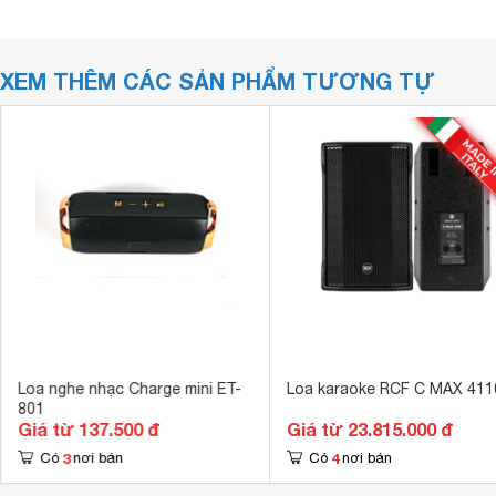
XEM THÊM CÁC SẢN PHẨM TƯƠNG TỰ
Loa nghe nhạc Charge mini ET-
Loa karaoke RCF C MAX 411
801
Giá từ 137.500 đ
Giá từ 23.815.000 đ
3
4
Có
nơi bán
Có
nơi bán