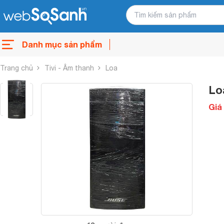
Danh mục sản phẩm
Trang chủ
Tivi - Âm thanh
Loa
Lo
Giá 