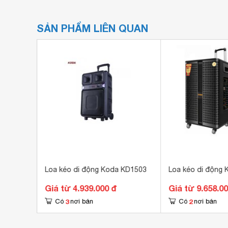
SẢN PHẨM LIÊN QUAN
KD1866
Loa kéo di động Koda KD1503
Loa kéo di động
Giá từ 4.939.000 đ
Giá từ 9.658.0
3
2
Có
nơi bán
Có
nơi bán