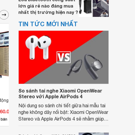
lớn giá rẻ nào đáng mua
nhất thị trường hiện nay ?
TIN TỨC MỚI NHẤT
So sánh tai nghe Xiaomi OpenWear
Stereo với Apple AirPods 4
 động Koda KD15C
Loa kéo di động Koda KD1505
Loa k
Nội dung so sánh chi tiết giữa hai mẫu tai
360.000 đ
Giá từ 7.898.000 đ
Giá 
nghe không dây nổi bật: Xiaomi OpenWear
Stereo và Apple AirPods 4 sẽ nhằm giúp
2
 bán
Có
nơi bán
Có
người dùng đưa ra lựa chọn phù hợp nhất
dựa trên nhu cầu và sở thích cá nhân. Cả