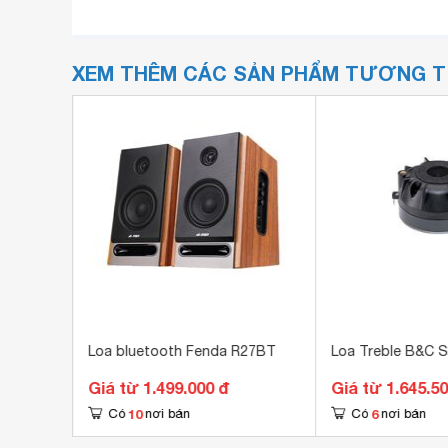
XEM THÊM CÁC SẢN PHẨM TƯƠNG 
Loa bluetooth Fenda R27BT
Loa Treble B&C 
Giá từ 1.499.000 đ
Giá từ 1.645.5
10
6
Có
nơi bán
Có
nơi bán