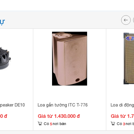
TỰ
Speaker DE10
Loa gắn tường ITC T-776
Loa di độn
00 đ
Giá từ 1.430.000 đ
Giá từ 1.
5
3
Có
nơi bán
Có
nơi 