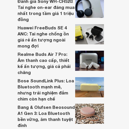
Đánh giá Sony WH-CH520:
hai đều là sản phẩm chất lượng cao,
Tai nghe on-ear đáng mua
nhưng hướng tới đối tượng khách hàng
nhất trong tầm giá 1 triệu
khác nhau.
đồng
Huawei FreeBuds SE 4
ANC: Tai nghe chống ồn
giá rẻ ấn tượng ngoài
mong đợi
Realme Buds Air 7 Pro:
Âm thanh cao cấp, thiết
kế ấn tượng, giá cả phải
chăng
Bose SoundLink Plus: Loa
Bluetooth mạnh mẽ,
nhưng trải nghiệm đắm
chìm còn hạn chế
Bang & Olufsen Beosound
A1 Gen 3: Loa Bluetooth
bền vững, âm thanh tuyệt
đỉnh