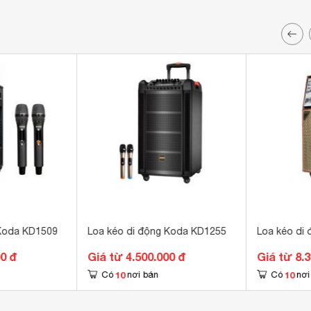
 Koda KD1509
Loa kéo di động Koda KD1255
Loa kéo di
00 đ
Giá từ 4.500.000 đ
Giá từ 8.
10
10
Có
nơi bán
Có
nơi