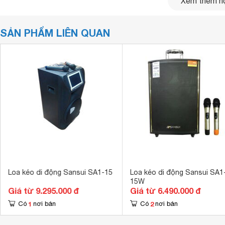
Xem thêm nộ
SẢN PHẨM LIÊN QUAN
Loa kéo di động Sansui SA1-15
Loa kéo di động Sansui SA1
15W
Giá từ 9.295.000 đ
Giá từ 6.490.000 đ
1
2
Có
nơi bán
Có
nơi bán