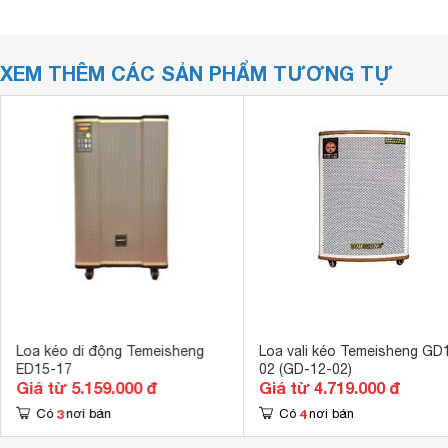
XEM THÊM CÁC SẢN PHẨM TƯƠNG TỰ
Loa kéo di động Temeisheng
Loa vali kéo Temeisheng GD
ED15-17
02 (GD-12-02)
Giá từ 5.159.000 đ
Giá từ 4.719.000 đ
3
4
Có
nơi bán
Có
nơi bán