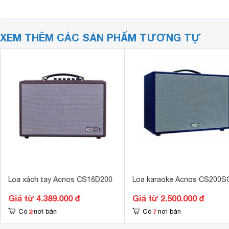
XEM THÊM CÁC SẢN PHẨM TƯƠNG TỰ
Loa xách tay Acnos CS16D200
Loa karaoke Acnos CS200S
Giá từ 4.389.000 đ
Giá từ 2.500.000 đ
2
7
Có
nơi bán
Có
nơi bán