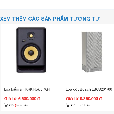
XEM THÊM CÁC SẢN PHẨM TƯƠNG TỰ
Loa kiểm âm KRK Rokit 7G4
Loa cột Bosch LBC3201/00
Giá từ 6.600.000 đ
Giá từ 9.350.000 đ
5
1
Có
nơi bán
Có
nơi bán