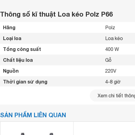
Thông số kĩ thuật Loa kéo Polz P66
Hãng
Polz 
Loại loa
Loa kéo 
Tổng công suất
400 W
Chất liệu loa
Gỗ 
Nguồn
220V 
Thời gian sử dụng
4-8 giờ 
Thời gian sạc
4-5 giờ 
Xem chi tiết thông
Phím điều khiển
Núm vặn 
SẢN PHẨM LIÊN QUAN
Tiện ích
Có micro đi k
Kết nối không dây
Bluetooth 