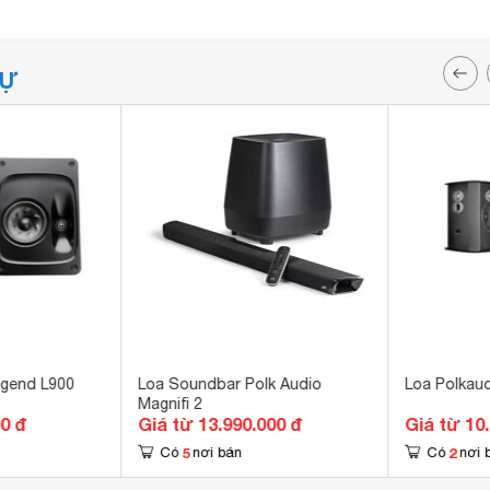
TỰ
egend L900
Loa Soundbar Polk Audio
Loa Polkaud
Magnifi 2
00 đ
Giá từ 13.990.000 đ
Giá từ 10
5
2
Có
nơi bán
Có
nơi 