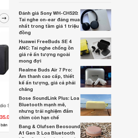
người dùng đưa ra lựa chọn phù hợp nhất
dựa trên nhu cầu và sở thích cá nhân. Cả
Đánh giá Sony WH-CH520:
hai đều là sản phẩm chất lượng cao,
Tai nghe on-ear đáng mua
nhưng hướng tới đối tượng khách hàng
nhất trong tầm giá 1 triệu
khác nhau.
đồng
Huawei FreeBuds SE 4
ANC: Tai nghe chống ồn
giá rẻ ấn tượng ngoài
mong đợi
Realme Buds Air 7 Pro:
Âm thanh cao cấp, thiết
kế ấn tượng, giá cả phải
chăng
Bose SoundLink Plus: Loa
Bluetooth mạnh mẽ,
udio S10
Loa Polk Audio S55
Loa P
nhưng trải nghiệm đắm
235.000 đ
Giá từ 12.390.000 đ
Giá 
chìm còn hạn chế
10
 bán
Có
nơi bán
Có
Bang & Olufsen Beosound
A1 Gen 3: Loa Bluetooth