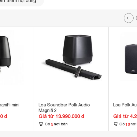
m thêm nội dung
Stereo Dimensional Array) độc quyền, tạo ra âm trường mở
c. Công nghệ này giúp bạn cảm nhận được âm thanh như đang
he nhạc và chơi game.
gniFi mini
Loa Soundbar Polk Audio
Loa Polk A
Magnifi 2
00 đ
Giá từ 13.990.000 đ
Giá từ 4.
5
10
Có
nơi bán
Có
nơi