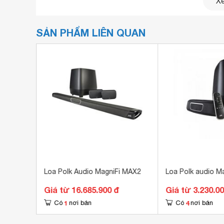
Xe
Loa Soundbar sử dụng công nghệ âm thanh SDA (
rộng và trải nghiệm âm thanh đa chiều chân thự
SẢN PHẨM LIÊN QUAN
bao trùm xung quanh, lý tưởng cho xem phim, ng
Loa Polk Audio MagniFi MAX2
Loa Polk audio Ma
Giá từ 16.685.900 đ
Giá từ 3.230.0
1
4
Có
nơi bán
Có
nơi bán