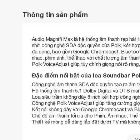
Thông tin sản phẩm
Audio Magnifi Max là hệ thống âm thanh rạp hát 
nhờ công nghệ SDA độc quyền của Polk, kết hợ
đa dạng, bao gồm Google Chromecast, Bluetoo
nhạc, phim ảnh, thể thao với chất lượng âm thanh
Polk VoiceAdjust giúp tùy chỉnh giọng nói rõ ràng
Đặc điểm nổi bật của loa Soundbar Po
Công nghệ âm thanh SDA độc quyền tạo ra âm t
Hệ thống âm thanh 5.1 Dolby Digital và DTS mang
Loa siêu trầm không dây 8 inch kết hợp công n
Công nghệ Polk VoiceAdjust giúp tăng cường giọn
Kết nối không dây với Google Chromecast và Blu
Chế độ âm thanh tối ưu cho Phim, Âm nhạc, Thể 
Thiết kế mỏng dễ dàng lắp đặt dưới TV mà không
Tương thích với TV các thương hiệu lớn như Sam
Công nghệ âm thanh SDA độc quyền cho â