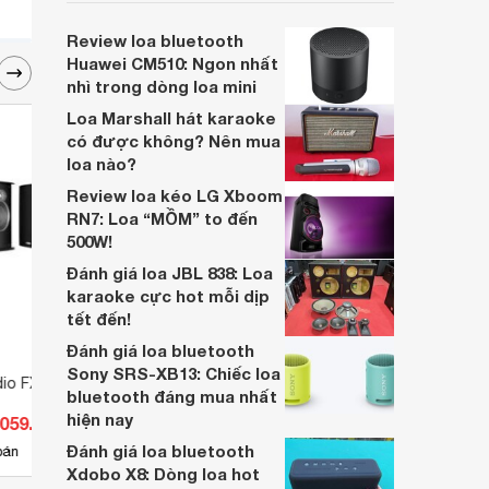
thiểu. Đúng là âm trầm không để lại quá
nhiều chỗ cho các tần số khác tỏa sáng,
Review loa bluetooth
nhưng âm trung và âm cao cũng không hề
Huawei CM510: Ngon nhất
bị kém. Ngược lại, âm thanh của nó đạt
nhì trong dòng loa mini
mức trung bình.
Loa Marshall hát karaoke
có được không? Nên mua
loa nào?
Review loa kéo LG Xboom
RN7: Loa “MỒM” to đến
500W!
Đánh giá loa JBL 838: Loa
karaoke cực hot mỗi dịp
tết đến!
Đánh giá loa bluetooth
Sony SRS-XB13: Chiếc loa
io FXi A6
Loa trung tâm Polk Reserve
Loa P
bluetooth đáng mua nhất
R350
hiện nay
.059.688 đ
Giá từ 11.690.000 đ
Giá 
Đánh giá loa bluetooth
6
bán
Có
nơi bán
Có
Xdobo X8: Dòng loa hot