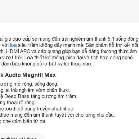
tại gia cao cấp sẽ mang đến trải nghiệm âm thanh 5.1 sống động
p với
loa
siêu trầm không dây mạnh mẽ. Sản phẩm hỗ trợ kết nối
th, HDMI ARC và cáp quang giúp bạn dễ dàng thưởng thức âm
 vượt trội. Loa thiết kế mỏng, hiện đại và tích hợp công nghệ
, đảm bảo không bỏ lỡ bất kỳ lời thoại nào.
lk Audio Magnifi Max
rường mở rộng, sống động.
 lại trải nghiệm vòm chân thực.
ghệ Deep Bass tăng cường âm trầm.
g thoại rõ ràng.
etooth dễ dàng truyền phát nhạc.
thao mang đến âm thanh tuyệt vời cho từng nhu cầu.
 che cảm biến từ xa.
sung, Sony, LG, Vizio.
m trường rộng hơn, sống động hơn