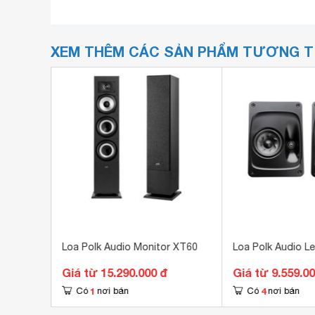
XEM THÊM CÁC SẢN PHẨM TƯƠNG 
erve
Loa Polk Audio Monitor XT60
Loa Polk Audio L
Giá từ 15.290.000 đ
Giá từ 9.559.0
1
4
Có
nơi bán
Có
nơi bán