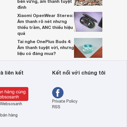
bền vững, âm thanh tuyệt
đỉnh
Xiaomi OpenWear Stereo:
Âm thanh rõ nét nhưng
thiếu trầm, ANC thiếu hiệu
quả
Tai nghe OnePlus Buds 4:
Âm thanh tuyệt vời, nhưng
liệu có đáng mua?
à liên kết
Kết nối với chúng tôi
Private Policy
ề Websosanh
RSS
 bán hàng