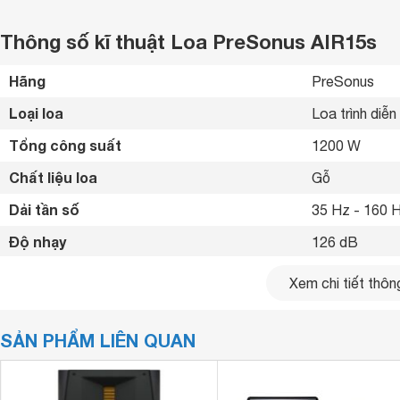
Thông số kĩ thuật Loa PreSonus AIR15s
Hãng
PreSonus 
Loại loa
Loa trình diễn 
Tổng công suất
1200 W
Chất liệu loa
Gỗ 
Dải tần số
35 Hz - 160 H
Độ nhạy
126 dB
Kết nối khác
XLR 
Xem chi tiết thông
Kích thước loa Sub/Bass
381 mm
SẢN PHẨM LIÊN QUAN
Tổng số loa bass
1 loa