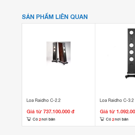
SẢN PHẨM LIÊN QUAN
Loa Raidho C-2.2
Loa Raidho C-3.2
 đ
Giá từ 737.100.000 đ
Giá từ 1.092.00
2
2
Có
nơi bán
Có
nơi bán