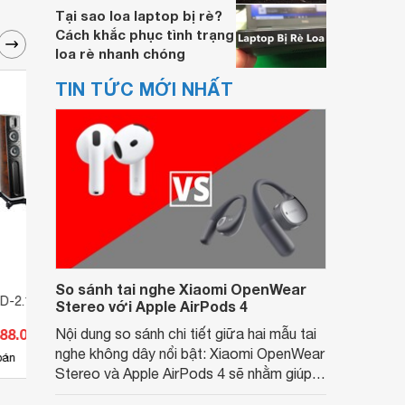
Tại sao loa laptop bị rè?
Cách khắc phục tình trạng
loa rè nhanh chóng
TIN TỨC MỚI NHẤT
So sánh tai nghe Xiaomi OpenWear
D-2.1
Loa Raidho X-1
Loa R
Stereo với Apple AirPods 4
188.000.000 đ
Nội dung so sánh chi tiết giữa hai mẫu tai
Giá từ 112.700.000 đ
Giá 
nghe không dây nổi bật: Xiaomi OpenWear
4
bán
Có
nơi bán
Có
Stereo và Apple AirPods 4 sẽ nhằm giúp
người dùng đưa ra lựa chọn phù hợp nhất