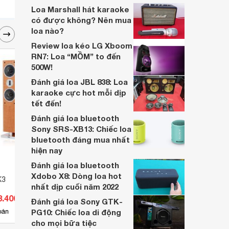
biệt mà bán chạy đến thế?
Loa Marshall hát karaoke
có được không? Nên mua
loa nào?
Review loa kéo LG Xboom
RN7: Loa “MỒM” to đến
500W!
Đánh giá loa JBL 838: Loa
karaoke cực hot mỗi dịp
tết đến!
Đánh giá loa bluetooth
Sony SRS-XB13: Chiếc loa
bluetooth đáng mua nhất
hiện nay
Đánh giá loa bluetooth
Xdobo X8: Dòng loa hot
K3
Loa Sonus Faber Olympica
Loa G
nhất dịp cuối năm 2022
Nova V
3.400.000 đ
Giá từ 480.700.000 đ
Giá 
Đánh giá loa Sony GTK-
3
bán
PG10: Chiếc loa di động
Có
nơi bán
Có
cho mọi bữa tiệc