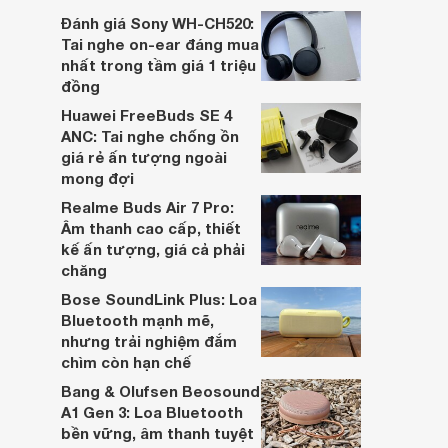
dựa trên nhu cầu và sở thích cá nhân. Cả
Đánh giá Sony WH-CH520:
hai đều là sản phẩm chất lượng cao,
Tai nghe on-ear đáng mua
nhưng hướng tới đối tượng khách hàng
nhất trong tầm giá 1 triệu
khác nhau.
đồng
Huawei FreeBuds SE 4
ANC: Tai nghe chống ồn
giá rẻ ấn tượng ngoài
mong đợi
Realme Buds Air 7 Pro:
Âm thanh cao cấp, thiết
kế ấn tượng, giá cả phải
chăng
Bose SoundLink Plus: Loa
Bluetooth mạnh mẽ,
nhưng trải nghiệm đắm
chìm còn hạn chế
Bang & Olufsen Beosound
A1 Gen 3: Loa Bluetooth
bền vững, âm thanh tuyệt