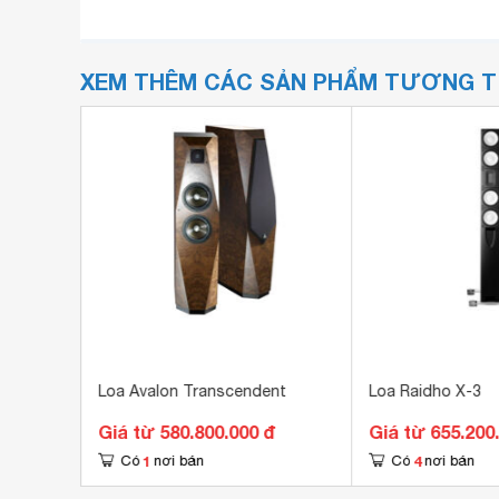
XEM THÊM CÁC SẢN PHẨM TƯƠNG 
0 II
Loa Avalon Transcendent
Loa Raidho X-3
đ
Giá từ 580.800.000 đ
Giá từ 655.200
1
4
Có
nơi bán
Có
nơi bán