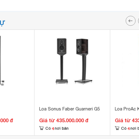
TỰ
Loa Sonus Faber Guarneri G5
Loa ProAc 
.000 đ
Giá từ 435.000.000 đ
Giá từ 43
4
4
Có
nơi bán
Có
nơi 