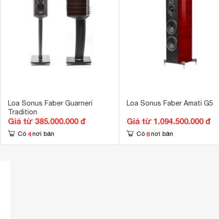
Kích thước loa Treble
28 mm
Tổng số loa Treble
1 loa
Loa Sonus Faber Guarneri
Loa Sonus Faber Amati G5
Tradition
Giá từ 385.000.000 đ
Giá từ 1.094.500.000 đ
4
6
Có
nơi bán
Có
nơi bán