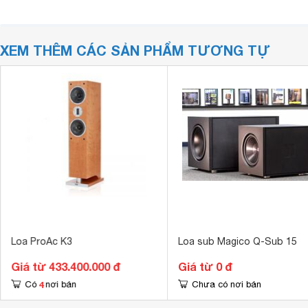
XEM THÊM CÁC SẢN PHẨM TƯƠNG TỰ
Loa ProAc K3
Loa sub Magico Q-Sub 15
Giá từ 433.400.000 đ
Giá từ 0 đ
4
Có
nơi bán
Chưa có nơi bán