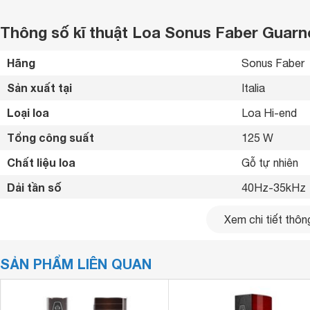
Thông số kĩ thuật Loa Sonus Faber Guarn
Hãng
Sonus Faber 
Sản xuất tại
Italia 
Loại loa
Loa Hi-end 
Tổng công suất
125 W
Chất liệu loa
Gỗ tự nhiên 
Dải tần số
40Hz-35kHz 
Trở kháng
4 Ohms
Xem chi tiết thông
Độ nhạy
86 dB
SẢN PHẨM LIÊN QUAN
Kích thước loa chính
377 x 239 x 
Khối lượng loa chính
13 kg