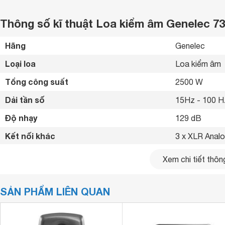
Thông số kĩ thuật Loa kiểm âm Genelec 7
Hãng
Genelec 
Loại loa
Loa kiểm âm 
Tổng công suất
2500 W
Dải tần số
15Hz - 100 H
Độ nhạy
129 dB
Kết nối khác
3 x XLR Analo
Kích thước loa chính
625 x 1400 x
Xem chi tiết thông
Khối lượng loa chính
145 kg
SẢN PHẨM LIÊN QUAN
Kích thước loa Sub/Bass
381 mm
Tổng số loa bass
3 loa