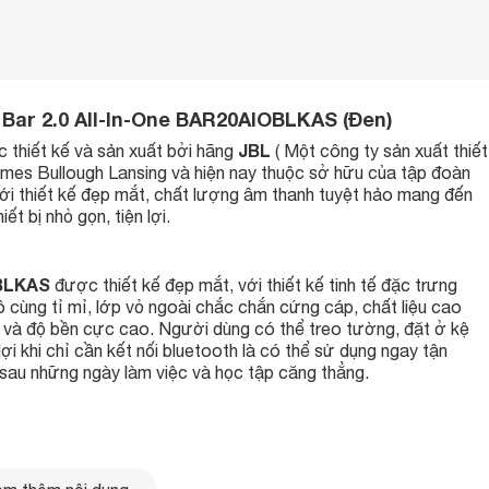
L Bar 2.0 All-In-One BAR20AIOBLKAS (Đen)
JBL
 thiết kế và sản xuất bởi hãng
( Một công ty sản xuất thiết
mes Bullough Lansing và hiện nay thuộc sở hữu của tập đoàn
ới thiết kế đẹp mắt, chất lượng âm thanh tuyệt hảo mang đến
t bị nhỏ gọn, tiện lợi.
OBLKAS
được thiết kế đẹp mắt, với thiết kế tinh tế đặc trưng
 cùng tỉ mỉ, lớp vỏ ngoài chắc chắn cứng cáp, chất liệu cao
 và độ bền cực cao. Người dùng có thể treo tường, đặt ở kệ
lợi khi chỉ cần kết nối bluetooth là có thể sử dụng ngay tận
è sau những ngày làm việc và học tập căng thẳng.