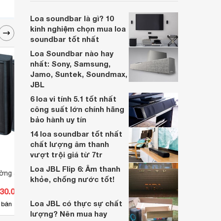
đem đến chất lượng âm thanh ấn tượng,
đáp ứng đầy đủ các nhu cầu cần thiết cho
Loa soundbar là gì? 10
người dùng
kinh nghiệm chọn mua loa
soundbar tốt nhất
Loa Soundbar nào hay
nhất: Sony, Samsung,
Jamo, Suntek, Soundmax,
JBL
6 loa vi tính 5.1 tốt nhất
công suất lớn chính hãng
bảo hành uy tín
14 loa soundbar tốt nhất
chất lượng âm thanh
vượt trội giá từ 7tr
Loa JBL Flip 6: Âm thanh
ờng JBL Control 25
Loa kéo JBZ 1011
Loa J
khỏe, chống nước tốt!
530.000 đ
Giá từ 2.200.000 đ
Giá 
Loa JBL có thực sự chất
4
 bán
Có
nơi bán
Có
lượng? Nên mua hay