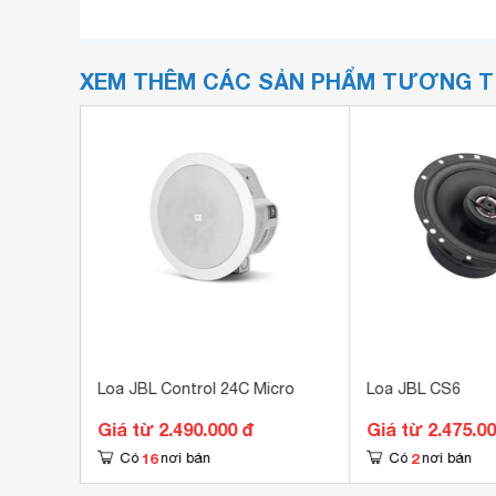
XEM THÊM CÁC SẢN PHẨM TƯƠNG 
Loa JBL Control 24C Micro
Loa JBL CS6
Giá từ 2.490.000 đ
Giá từ 2.475.0
16
2
Có
nơi bán
Có
nơi bán