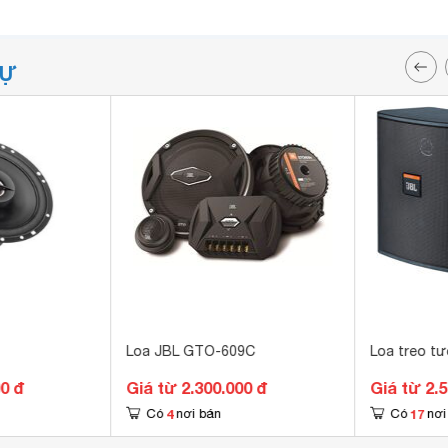
TỰ
Loa JBL GTO-609C
Loa treo tư
00 đ
Giá từ 2.300.000 đ
Giá từ 2.
4
17
Có
nơi bán
Có
nơi