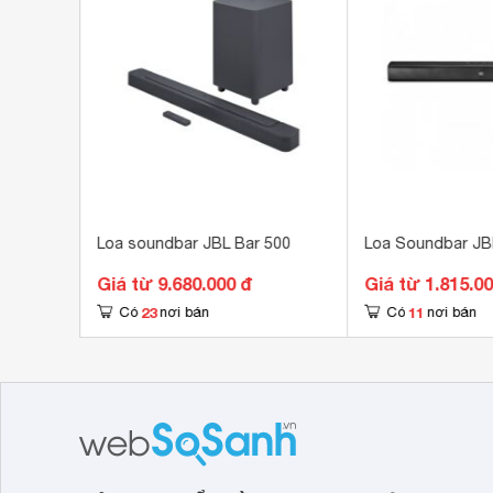
HDMI ARC tiện lợi cho người sử dụng.
Điều khiển dễ dàng với mọi đối tượng
Loa Bluetooth Bar 2.0 All-In-One BAR20AI
và nút chọn nguồn vào âm thanh cực kỳ tiện lợi 
.1 -
Loa soundbar JBL Bar 500
Loa Soundbar JB
Giá từ 9.680.000 đ
Giá từ 1.815.0
23
11
Có
nơi bán
Có
nơi bán