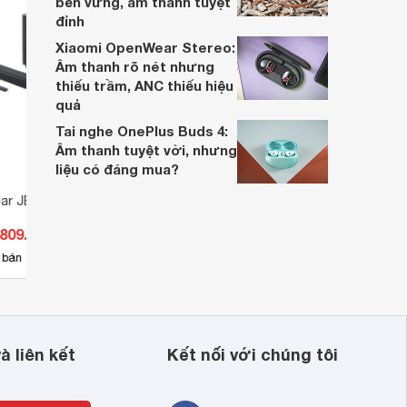
bền vững, âm thanh tuyệt
đỉnh
Xiaomi OpenWear Stereo:
Âm thanh rõ nét nhưng
thiếu trầm, ANC thiếu hiệu
quả
Tai nghe OnePlus Buds 4:
Âm thanh tuyệt vời, nhưng
liệu có đáng mua?
ar JBL Bar 1000
Loa Soundbar JBL Bar 2.1 -
Loa S
300W
Noir
.809.000 đ
Giá từ 7.590.000 đ
Giá 
7
 bán
Có
nơi bán
Có
à liên kết
Kết nối với chúng tôi