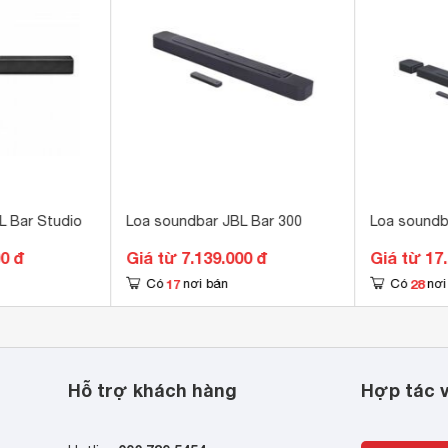
OBLKAS
phía trên với dải nút điều khiển âm lượng, bật tắt nguồn
phù hợp với mọi đối tượng sử dụng
L Bar Studio
Loa soundbar JBL Bar 300
Loa soundb
00 đ
Giá từ 7.139.000 đ
Giá từ 17
17
28
Có
nơi bán
Có
nơi
Hỗ trợ khách hàng
Hợp tác v