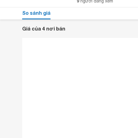
9
người đang xem
So sánh giá
Giá của 4 nơi bán