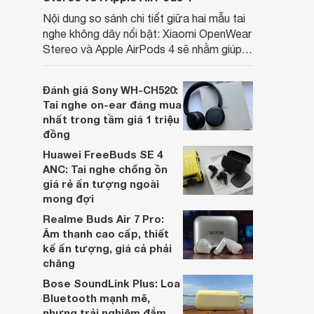
Nội dung so sánh chi tiết giữa hai mẫu tai
nghe không dây nổi bật: Xiaomi OpenWear
Stereo và Apple AirPods 4 sẽ nhằm giúp
người dùng đưa ra lựa chọn phù hợp nhất
dựa trên nhu cầu và sở thích cá nhân. Cả
Đánh giá Sony WH-CH520:
hai đều là sản phẩm chất lượng cao,
Tai nghe on-ear đáng mua
nhưng hướng tới đối tượng khách hàng
nhất trong tầm giá 1 triệu
khác nhau.
đồng
Huawei FreeBuds SE 4
ANC: Tai nghe chống ồn
giá rẻ ấn tượng ngoài
mong đợi
Realme Buds Air 7 Pro:
Âm thanh cao cấp, thiết
kế ấn tượng, giá cả phải
chăng
Bose SoundLink Plus: Loa
Bluetooth mạnh mẽ,
nhưng trải nghiệm đắm