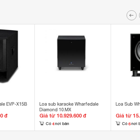
ale EVP-X15B
Loa sub karaoke Wharfedale
Loa Sub Wh
Diamond 10.MX
00 đ
Giá từ 10.929.600 đ
Giá từ 15
4
6
Có
nơi bán
Có
nơi 