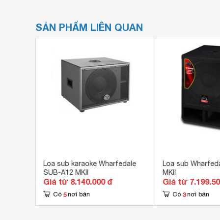
SẢN PHẨM LIÊN QUAN
pact
Loa sub karaoke Wharfedale
Loa sub Wharfed
SUB-A12 MKII
MKII
Giá từ 8.140.000 đ
Giá từ 7.199.5
5
3
Có
nơi bán
Có
nơi bán