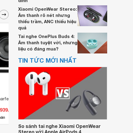
đỉnh
Xiaomi OpenWear Stereo:
Âm thanh rõ nét nhưng
thiếu trầm, ANC thiếu hiệu
quả
Tai nghe OnePlus Buds 4:
Âm thanh tuyệt vời, nhưng
liệu có đáng mua?
TIN TỨC MỚI NHẤT
arfedale SW15
Loa Sub Wharfedale SW10
Loa s
.939.000 đ
Giá từ 5.340.000 đ
Giá 
22
bán
Có
nơi bán
Có
So sánh tai nghe Xiaomi OpenWear
Stereo với Apple AirPods 4