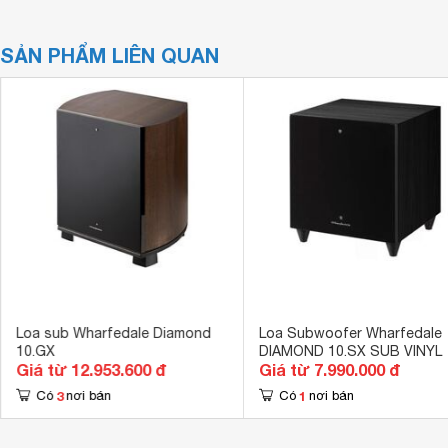
SẢN PHẨM LIÊN QUAN
Loa sub Wharfedale Diamond
Loa Subwoofer Wharfedale
10.GX
DIAMOND 10.SX SUB VINYL
Giá từ 12.953.600 đ
Giá từ 7.990.000 đ
3
1
Có
nơi bán
Có
nơi bán