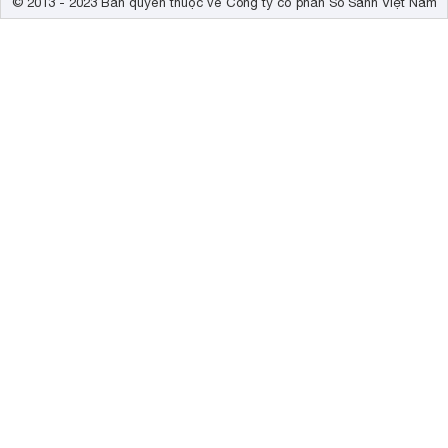
© 2013 - 2023 Bản quyền thuộc về Công ty cổ phần So Sánh Việt Nam