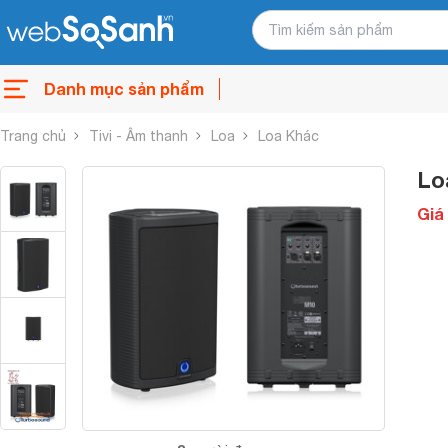
Danh mục sản phẩm
Trang chủ
Tivi - Âm thanh
Loa
Loa Khác
Lo
Giá 