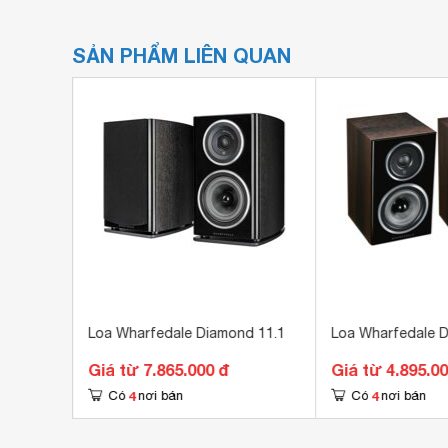
SẢN PHẨM LIÊN QUAN
d 210
Loa Wharfedale Diamond 11.1
Loa Wharfedale D
Giá từ 7.865.000 đ
Giá từ 4.895.0
4
4
Có
nơi bán
Có
nơi bán