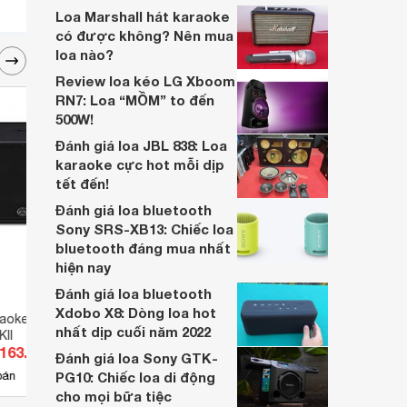
biệt mà bán chạy đến thế?
Loa Marshall hát karaoke
có được không? Nên mua
loa nào?
Review loa kéo LG Xboom
RN7: Loa “MỒM” to đến
500W!
Đánh giá loa JBL 838: Loa
karaoke cực hot mỗi dịp
tết đến!
Đánh giá loa bluetooth
Sony SRS-XB13: Chiếc loa
bluetooth đáng mua nhất
hiện nay
Đánh giá loa bluetooth
Xdobo X8: Dòng loa hot
raoke Wharfedale
Loa Wharfedale Anglo X10
Loa P
nhất dịp cuối năm 2022
II
khấu 
.163.400 đ
Giá từ 16.445.000 đ
Giá 
X15M
Đánh giá loa Sony GTK-
7
bán
PG10: Chiếc loa di động
Có
nơi bán
Có
cho mọi bữa tiệc