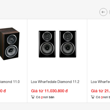
iamond 11.0
Loa Wharfedale Diamond 11.2
Loa Wharfe
00 đ
Giá từ 11.030.800 đ
Giá từ 21
2
3
Có
nơi bán
Có
nơi 