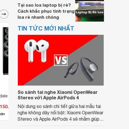
Tại sao loa laptop bị rè?
Cách khắc phục tình trạng
loa rè nhanh chóng
TIN TỨC MỚI NHẤT
So sánh tai nghe Xiaomi OpenWear
dale Diamond 11.4
Loa Wharfedale Diamond 11.5
Loa W
Stereo với Apple AirPods 4
.150.800 đ
Nội dung so sánh chi tiết giữa hai mẫu tai
Giá từ 27.222.800 đ
Giá 
nghe không dây nổi bật: Xiaomi OpenWear
4
bán
Có
nơi bán
Ch
Stereo và Apple AirPods 4 sẽ nhằm giúp
người dùng đưa ra lựa chọn phù hợp nhất