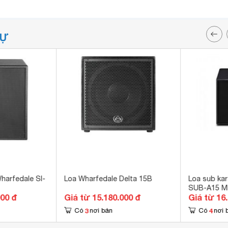
TỰ
harfedale SI-
Loa Wharfedale Delta 15B
Loa sub ka
SUB-A15 MK
000 đ
Giá từ 15.180.000 đ
Giá từ 16
3
4
Có
nơi bán
Có
nơi 