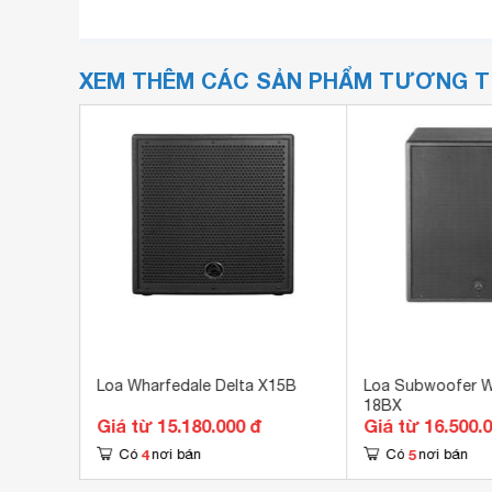
XEM THÊM CÁC SẢN PHẨM TƯƠNG 
d 240
Loa Wharfedale Delta X15B
Loa Subwoofer W
18BX
Giá từ 15.180.000 đ
Giá từ 16.500.
4
5
Có
nơi bán
Có
nơi bán