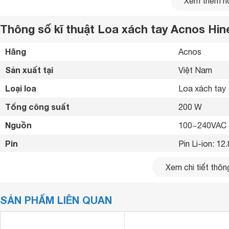
Xem thêm nộ
0
đánh giá
Thông số kĩ thuật Loa xách tay Acnos Hin
4
0
đánh giá
Hãng
Acnos 
3
Sản xuất tại
Việt Nam 
0
đánh giá
2
Loại loa
Loa xách tay 
0
đánh giá
Tổng công suất
200 W
1
Nguồn
100~240VAC 
0
đánh giá
Chia sẻ nhận xét về sản phẩm
Viết nhận xét của bạn
Pin
Pin Li-ion: 12
Boost Bass

Xem chi tiết thông
Công nghệ âm thanh
Nâng tiếng Enh
Chống hú di tầ
Gửi ảnh Quy định đăng bình luận
SẢN PHẨM LIÊN QUAN
Tiện ích
Có micro đi k
Gửi bình luận
Kết nối không dây
Bluetooth 5.0
Nhập thông tin