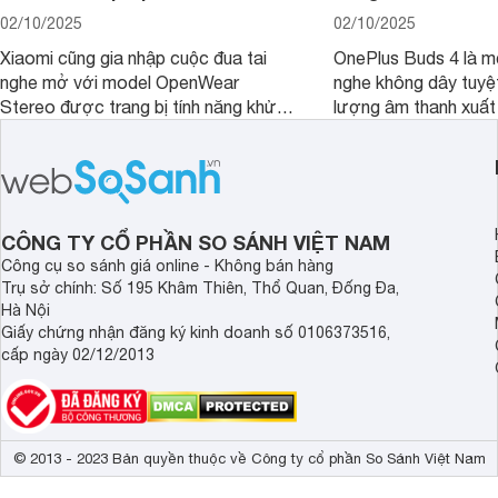
02/10/2025
02/10/2025
Xiaomi cũng gia nhập cuộc đua tai
OnePlus Buds 4 là mộ
nghe mở với model OpenWear
nghe không dây tuyệt
Stereo được trang bị tính năng khử
lượng âm thanh xuất
tiếng ồn chủ động (ANC). Nhưng liệu
nghệ hai driver và h
chất lượng âm thanh và hiệu quả khử
khử tiếng ồn ấn tượng
ồn của chiếc tai nghe Xiaomi này có
tiến. Tuy nhiên, thời
đủ sức thuyết phục người dùng?
là một điểm hạn chế 
người dùng.
CÔNG TY CỔ PHẦN SO SÁNH VIỆT NAM
Công cụ so sánh giá online - Không bán hàng
Trụ sở chính: Số 195 Khâm Thiên, Thổ Quan, Đống Đa,
Hà Nội
Giấy chứng nhận đăng ký kinh doanh số 0106373516,
cấp ngày 02/12/2013
© 2013 - 2023 Bản quyền thuộc về Công ty cổ phần So Sánh Việt Nam