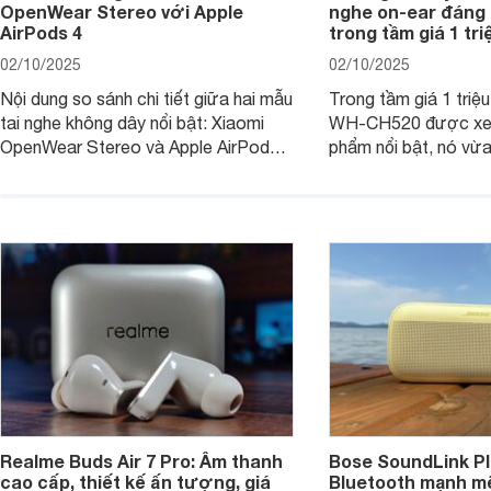
OpenWear Stereo với Apple
nghe on-ear đáng
AirPods 4
trong tầm giá 1 tr
02/10/2025
02/10/2025
Nội dung so sánh chi tiết giữa hai mẫu
Trong tầm giá 1 triệ
tai nghe không dây nổi bật: Xiaomi
WH-CH520 được xe
OpenWear Stereo và Apple AirPods 4
phẩm nổi bật, nó vừa
sẽ nhằm giúp người dùng đưa ra lựa
pin ấn tượng vừa sở
chọn phù hợp nhất dựa trên nhu cầu
âm thanh ấn tượng 
và sở thích cá nhân. Cả hai đều là sản
chuyên gia đánh giá 
phẩm chất lượng cao, nhưng hướng
tới đối tượng khách hàng khác nhau.
Realme Buds Air 7 Pro: Âm thanh
Bose SoundLink Pl
cao cấp, thiết kế ấn tượng, giá
Bluetooth mạnh mẽ