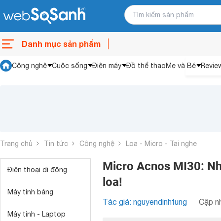
Danh mục sản phẩm
Công nghệ
Cuộc sống
Điện máy
Đồ thể thao
Mẹ và Bé
Revie
Trang chủ
Tin tức
Công nghệ
Loa - Micro - Tai nghe
Micro Acnos MI30: Nh
Điện thoại di động
loa!
Máy tính bảng
Tác giả: nguyendinhtung
Cập nh
Máy tính - Laptop