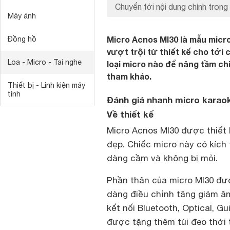
Chuyển tới nội dung chính trong 
Máy ảnh
Micro Acnos MI30 là mẫu micr
Đồng hồ
vượt trội từ thiết kế cho tới
Loa - Micro - Tai nghe
loại micro nào để nâng tầm chi
tham khảo.
Thiết bị - Linh kiện máy
tính
Đánh giá nhanh micro karao
Về thiết kế
Micro Acnos MI30 được thiết 
đẹp. Chiếc micro này có kíc
dàng cầm và không bị mỏi.
Phần thân của micro MI30 đư
dàng điều chỉnh tăng giảm â
kết nối Bluetooth, Optical, G
được tặng thêm túi đeo thời 