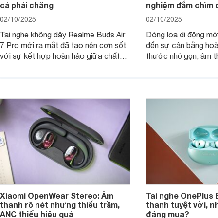
cả phải chăng
nghiệm đắm chìm 
02/10/2025
02/10/2025
Tai nghe không dây Realme Buds Air
Dòng loa di động m
7 Pro mới ra mắt đã tạo nên cơn sốt
đến sự cân bằng hoà
với sự kết hợp hoàn hảo giữa chất
thước nhỏ gọn, âm 
lượng âm thanh vượt trội, thiết kế
thời lượng pin ấn tư
hiện đại và mức giá cực kỳ cạnh
nó có xứng đáng với
tranh, chỉ dưới 2 triệu đồng.
xuất?
Xiaomi OpenWear Stereo: Âm
Tai nghe OnePlus 
thanh rõ nét nhưng thiếu trầm,
thanh tuyệt vời, n
ANC thiếu hiệu quả
đáng mua?