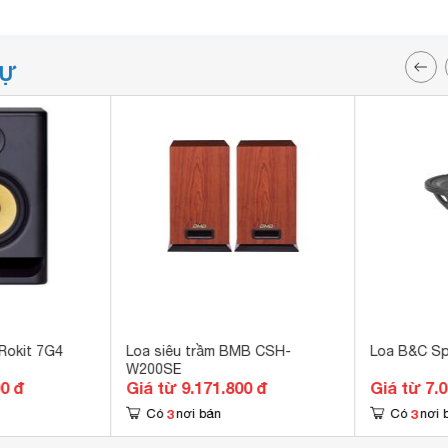
TỰ
Rokit 7G4
Loa siêu trầm BMB CSH-
Loa B&C Sp
W200SE
00 đ
Giá từ 9.171.800 đ
Giá từ 7.
3
3
Có
nơi bán
Có
nơi 