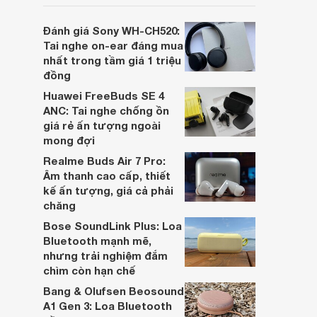
người dùng đưa ra lựa chọn phù hợp nhất
dựa trên nhu cầu và sở thích cá nhân. Cả
Đánh giá Sony WH-CH520:
hai đều là sản phẩm chất lượng cao,
Tai nghe on-ear đáng mua
nhưng hướng tới đối tượng khách hàng
nhất trong tầm giá 1 triệu
khác nhau.
đồng
Huawei FreeBuds SE 4
ANC: Tai nghe chống ồn
giá rẻ ấn tượng ngoài
mong đợi
Realme Buds Air 7 Pro:
Âm thanh cao cấp, thiết
kế ấn tượng, giá cả phải
chăng
Bose SoundLink Plus: Loa
Bluetooth mạnh mẽ,
nhưng trải nghiệm đắm
chìm còn hạn chế
Bang & Olufsen Beosound
A1 Gen 3: Loa Bluetooth