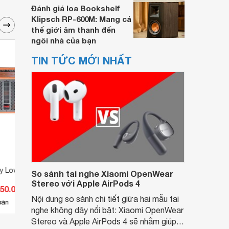
Đánh giá loa Bookshelf
Klipsch RP-600M: Mang cả
thế giới âm thanh đến
ngôi nhà của bạn
TIN TỨC MỚI NHẤT
y Lovina KB206
Loa xách tay MTMax K03
Loa k
So sánh tai nghe Xiaomi OpenWear
Stereo với Apple AirPods 4
250.000 đ
Giá từ 795.000 đ
Giá 
Nội dung so sánh chi tiết giữa hai mẫu tai
1
bán
Có
nơi bán
Có
nghe không dây nổi bật: Xiaomi OpenWear
Stereo và Apple AirPods 4 sẽ nhằm giúp