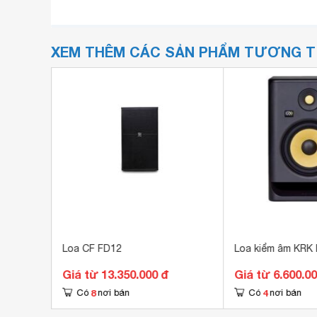
XEM THÊM CÁC SẢN PHẨM TƯƠNG 
rty 400
Loa CF FD12
Loa kiểm âm KRK 
Giá từ 13.350.000 đ
Giá từ 6.600.0
8
4
Có
nơi bán
Có
nơi bán