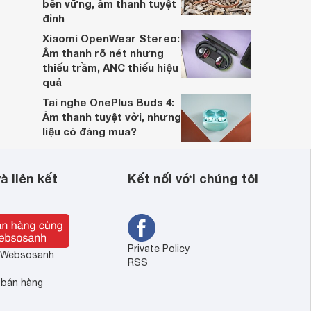
bền vững, âm thanh tuyệt
đỉnh
Xiaomi OpenWear Stereo:
Âm thanh rõ nét nhưng
thiếu trầm, ANC thiếu hiệu
quả
Tai nghe OnePlus Buds 4:
Âm thanh tuyệt vời, nhưng
liệu có đáng mua?
à liên kết
Kết nối với chúng tôi
Private Policy
ề Websosanh
RSS
 bán hàng