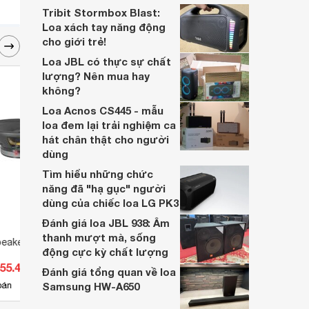
chưa biết đâu là mẫu loa phượt quốc dân
Tribit Stormbox Blast:
cho nhóm đông thì chắc chắn bài viết này
Loa xách tay năng động
sẽ giúp bạn có lựa chọn tuyệt vời nhất
cho giới trẻ!
cho mình.
Loa JBL có thực sự chất
lượng? Nên mua hay
không?
Loa Acnos CS445 - mẫu
loa đem lại trải nghiệm ca
hát chân thật cho người
dùng
Tìm hiểu những chức
năng đã "hạ gục" người
dùng của chiếc loa LG PK3
Đánh giá loa JBL 938: Âm
thanh mượt mà, sống
eakers 12PLB76
Loa cột Bosch LBC3201/00
Loa 
động cực kỳ chất lượng
055.400 đ
Giá từ 9.350.000 đ
Giá 
Đánh giá tổng quan về loa
1
bán
Samsung HW-A650
Có
nơi bán
Có