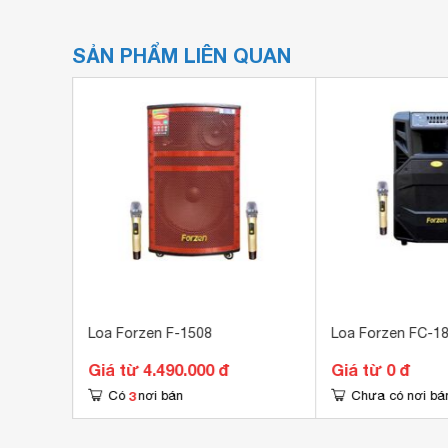
SẢN PHẨM LIÊN QUAN
208H
Loa Forzen F-1508
Loa Forzen FC-1
Giá từ 4.490.000 đ
Giá từ 0 đ
3
Có
nơi bán
Chưa có nơi bá