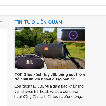
TIN TỨC LIÊN QUAN
TOP 3 loa xách tay JBL công suất lớn
để chill khi dã ngoại cùng bạn bè
Loa xách tay JBL vừa đảm bảo khả năng
vận chuyển linh hoạt, vừa có công suất
hoạt động đủ mạnh để tạo ra bầu không
khí sôi động ở mọi nơi bạn dừng chân. Nếu