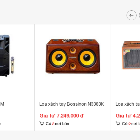
8M
Loa xách tay Bossinon N3383K
Loa xách ta
Giá từ 7.249.000 đ
Giá từ 4.
3
2
n
Có
nơi bán
Có
nơi 