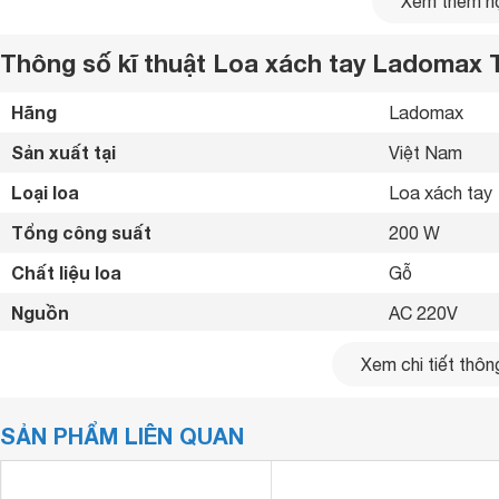
Xem thêm nộ
Thông số kĩ thuật Loa xách tay Ladomax 
Hãng
Ladomax 
Sản xuất tại
Việt Nam 
Loại loa
Loa xách tay 
Tổng công suất
200 W
Chất liệu loa
Gỗ 
Nguồn
AC 220V 
Thời gian sử dụng
4 - 6 giờ 
Xem chi tiết thông
Thời gian sạc
4 giờ 
SẢN PHẨM LIÊN QUAN
Phím điều khiển
Núm vặn (xoay
Tiện ích
Có 2 micro đi