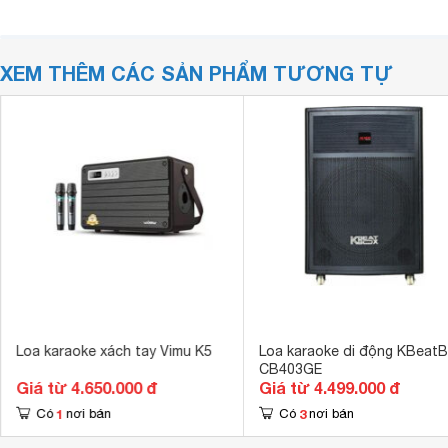
XEM THÊM CÁC SẢN PHẨM TƯƠNG TỰ
Loa karaoke xách tay Vimu K5
Loa karaoke di động KBeat
CB403GE
Giá từ 4.650.000 đ
Giá từ 4.499.000 đ
1
3
Có
nơi bán
Có
nơi bán