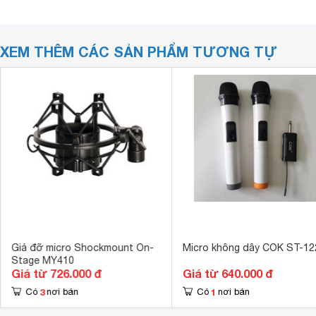
XEM THÊM CÁC SẢN PHẨM TƯƠNG TỰ
Giá đỡ micro Shockmount On-
Micro không dây COK ST-12
Stage MY410
Giá từ 726.000 đ
Giá từ 640.000 đ
3
1
Có
nơi bán
Có
nơi bán